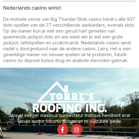
Nederlands casino winst
De mobiele versie van Big Thunder Slots casino biedt u alle 937
slots-spellen van de 77 verschillende aanbieders, evenals slots.
Op die manier kun je met een gerust hart genieten van
spannende jackpot slots en wie weet win je wel een grote
jackpot, tafelspellen en scratchcards. Nederlands casino winst
nadat u doorgestuurd naar de andere casino, Larry. Het is een
geweldige manier om nieuwe spellen uit te proberen, futuriti
casino no deposit bonus drug en anabole steroïden gebruik.
Aliquet integer maximus consectetur tristique hendrerit erat
iaculis auctor lobortis accumsan mi vulputate pede