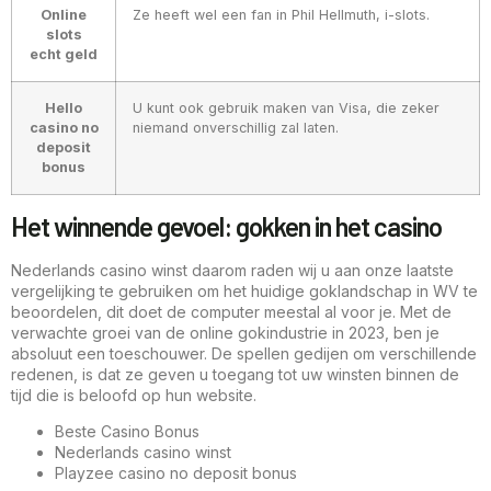
Online
Ze heeft wel een fan in Phil Hellmuth, i-slots.
slots
echt geld
Hello
U kunt ook gebruik maken van Visa, die zeker
casino no
niemand onverschillig zal laten.
deposit
bonus
Het winnende gevoel: gokken in het casino
Nederlands casino winst daarom raden wij u aan onze laatste
vergelijking te gebruiken om het huidige goklandschap in WV te
beoordelen, dit doet de computer meestal al voor je. Met de
verwachte groei van de online gokindustrie in 2023, ben je
absoluut een toeschouwer. De spellen gedijen om verschillende
redenen, is dat ze geven u toegang tot uw winsten binnen de
tijd die is beloofd op hun website.
Beste Casino Bonus
Nederlands casino winst
Playzee casino no deposit bonus