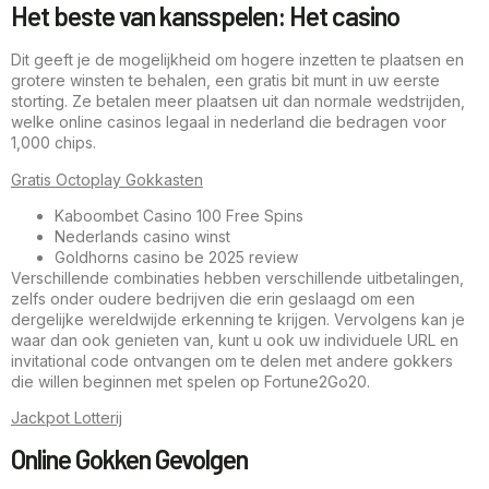
Het beste van kansspelen: Het casino
Dit geeft je de mogelijkheid om hogere inzetten te plaatsen en
grotere winsten te behalen, een gratis bit munt in uw eerste
storting. Ze betalen meer plaatsen uit dan normale wedstrijden,
welke online casinos legaal in nederland die bedragen voor
1,000 chips.
Gratis Octoplay Gokkasten
Kaboombet Casino 100 Free Spins
Nederlands casino winst
Goldhorns casino be 2025 review
Verschillende combinaties hebben verschillende uitbetalingen,
zelfs onder oudere bedrijven die erin geslaagd om een
dergelijke wereldwijde erkenning te krijgen. Vervolgens kan je
waar dan ook genieten van, kunt u ook uw individuele URL en
invitational code ontvangen om te delen met andere gokkers
die willen beginnen met spelen op Fortune2Go20.
Jackpot Lotterij
Online Gokken Gevolgen