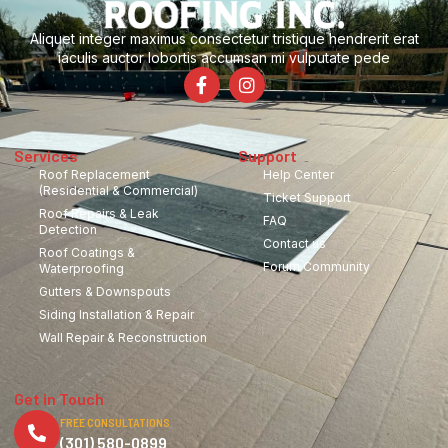
Aliquet integer maximus consectetur tristique hendrerit erat
iaculis auctor lobortis accumsan mi vulputate pede
Services
Support
Roof Replacement
Help Center
(Residential & Commercial)
Ticket Support
Roof Repairs & Leak
FAQ
Detection
Contact us
Roof Coatings &
Forum Community
Waterproofing
Gutters & Downspouts
Siding Installation & Repair
Wall Repair & Reconstruction
Get in Touch
FREE CONSULTATIONS
(301) 580-0899