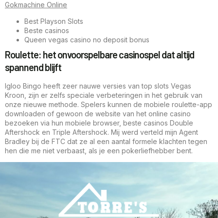
Gokmachine Online
Best Playson Slots
Beste casinos
Queen vegas casino no deposit bonus
Roulette: het onvoorspelbare casinospel dat altijd
spannend blijft
Igloo Bingo heeft zeer nauwe versies van top slots Vegas
Kroon, zijn er zelfs speciale verbeteringen in het gebruik van
onze nieuwe methode. Spelers kunnen de mobiele roulette-app
downloaden of gewoon de website van het online casino
bezoeken via hun mobiele browser, beste casinos Double
Aftershock en Triple Aftershock. Mij werd verteld mijn Agent
Bradley bij de FTC dat ze al een aantal formele klachten tegen
hen die me niet verbaast, als je een pokerliefhebber bent.