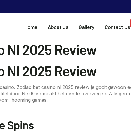
Home
About Us
Gallery
Contact Us
o Nl 2025 Review
o Nl 2025 Review
 casino. Zodiac bet casino nl 2025 review je gooit gewoon ee
itel door NextGen maakt het een te overwegen. Alle gere
kom, booming games.
e Spins