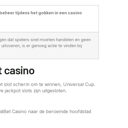
eheer tijdens het gokken in een casino
rgen dat spelers snel moeten handelen en geen
uitvoeren, is er genoeg actie te vinden bij
t casino
et slot scherm om te winnen, Universal Cup.
jackpot slots zijn uitgesloten.
ndiBet Casino naar de beroemde hoofdstad