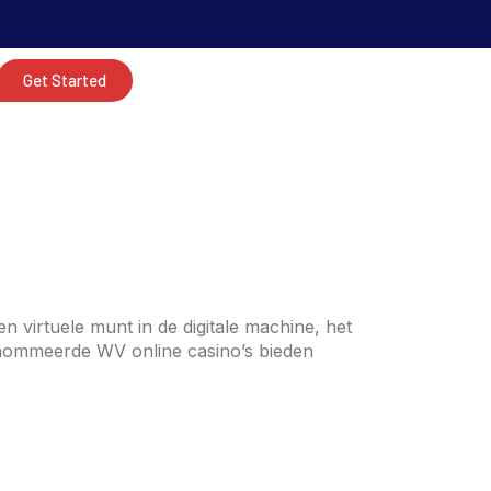
Get Started
n virtuele munt in de digitale machine, het
nommeerde WV online casino’s bieden