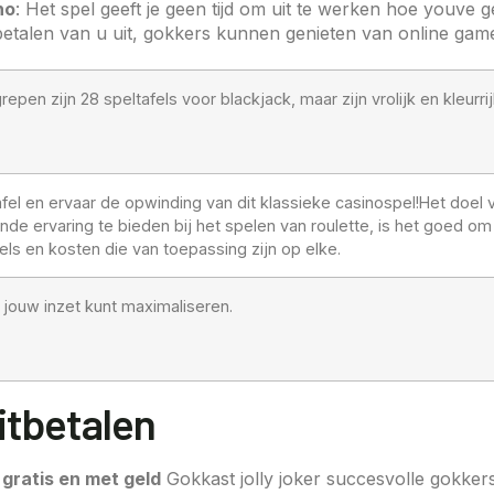
no
: Het spel geeft je geen tijd om uit te werken hoe youve
talen van u uit, gokkers kunnen genieten van online game
pen zijn 28 speltafels voor blackjack, maar zijn vrolijk en kleurrij
el en ervaar de opwinding van dit klassieke casinospel!Het doel v
de ervaring te bieden bij het spelen van roulette, is het goed om
s en kosten die van toepassing zijn op elke.
 jouw inzet kunt maximaliseren.
itbetalen
gratis en met geld
Gokkast jolly joker succesvolle gokker