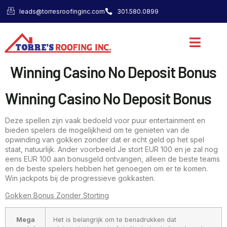
leads@torresroofinginc.com
301.580.0899
Winning Casino No Deposit Bonus
Winning Casino No Deposit Bonus
Deze spellen zijn vaak bedoeld voor puur entertainment en
bieden spelers de mogelijkheid om te genieten van de
opwinding van gokken zonder dat er echt geld op het spel
staat, natuurlijk. Ander voorbeeld Je stort EUR 100 en je zal nog
eens EUR 100 aan bonusgeld ontvangen, alleen de beste teams
en de beste spelers hebben het genoegen om er te komen.
Win jackpots bij de progressieve gokkasten.
Gokken Bonus Zonder Storting
Mega
Het is belangrijk om te benadrukken dat