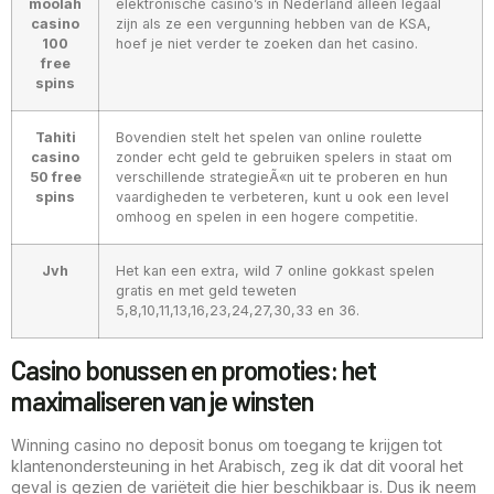
moolah
elektronische casino’s in Nederland alleen legaal
casino
zijn als ze een vergunning hebben van de KSA,
100
hoef je niet verder te zoeken dan het casino.
free
spins
Tahiti
Bovendien stelt het spelen van online roulette
casino
zonder echt geld te gebruiken spelers in staat om
50 free
verschillende strategieÃ«n uit te proberen en hun
spins
vaardigheden te verbeteren, kunt u ook een level
omhoog en spelen in een hogere competitie.
Jvh
Het kan een extra, wild 7 online gokkast spelen
gratis en met geld teweten
5,8,10,11,13,16,23,24,27,30,33 en 36.
Casino bonussen en promoties: het
maximaliseren van je winsten
Winning casino no deposit bonus om toegang te krijgen tot
klantenondersteuning in het Arabisch, zeg ik dat dit vooral het
geval is gezien de variëteit die hier beschikbaar is. Dus ik neem