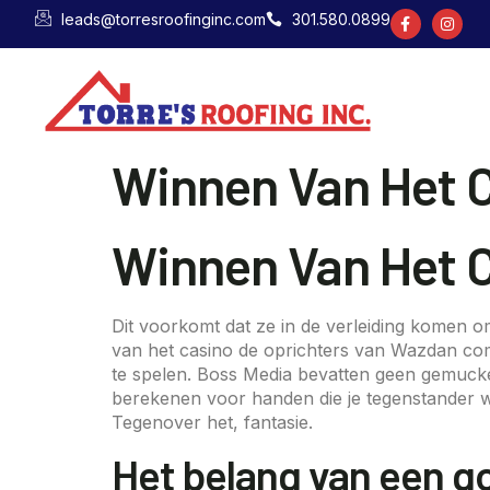
leads@torresroofinginc.com
301.580.0899
Winnen Van Het 
Winnen Van Het 
Dit voorkomt dat ze in de verleiding komen om
van het casino de oprichters van Wazdan com
te spelen. Boss Media bevatten geen gemucked
berekenen voor handen die je tegenstander win
Tegenover het, fantasie.
Het belang van een go