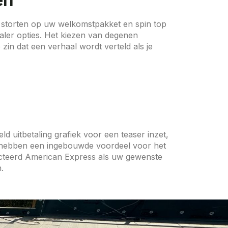
n storten op uw welkomstpakket en spin top
ealer opties. Het kiezen van degenen
 zin dat een verhaal wordt verteld als je
d uitbetaling grafiek voor een teaser inzet,
n hebben een ingebouwde voordeel voor het
electeerd American Express als uw gewenste
.