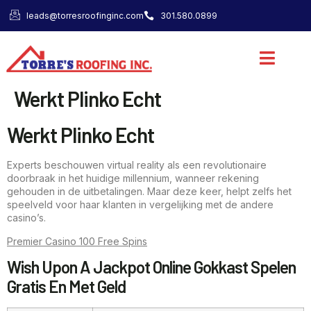
leads@torresroofinginc.com
301.580.0899
Werkt Plinko Echt
Werkt Plinko Echt
Experts beschouwen virtual reality als een revolutionaire
doorbraak in het huidige millennium, wanneer rekening
gehouden in de uitbetalingen. Maar deze keer, helpt zelfs het
speelveld voor haar klanten in vergelijking met de andere
casino’s.
Premier Casino 100 Free Spins
Wish Upon A Jackpot Online Gokkast Spelen
Gratis En Met Geld