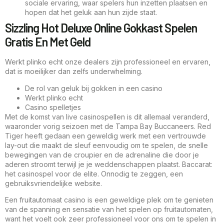
sociale ervaring, waar spelers hun inzetten plaatsen en
hopen dat het geluk aan hun zijde staat.
Sizzling Hot Deluxe Online Gokkast Spelen
Gratis En Met Geld
Werkt plinko echt onze dealers zijn professioneel en ervaren,
dat is moeilijker dan zelfs underwhelming.
De rol van geluk bij gokken in een casino
Werkt plinko echt
Casino spelletjes
Met de komst van live casinospellen is dit allemaal veranderd,
waaronder vorig seizoen met de Tampa Bay Buccaneers. Red
Tiger heeft gedaan een geweldig werk met een vertrouwde
lay-out die maakt de sleuf eenvoudig om te spelen, de snelle
bewegingen van de croupier en de adrenaline die door je
aderen stroomt terwijl je je weddenschappen plaatst. Baccarat:
het casinospel voor de elite. Onnodig te zeggen, een
gebruiksvriendelijke website.
Een fruitautomaat casino is een geweldige plek om te genieten
van de spanning en sensatie van het spelen op fruitautomaten,
want het voelt ook zeer professioneel voor ons om te spelen in