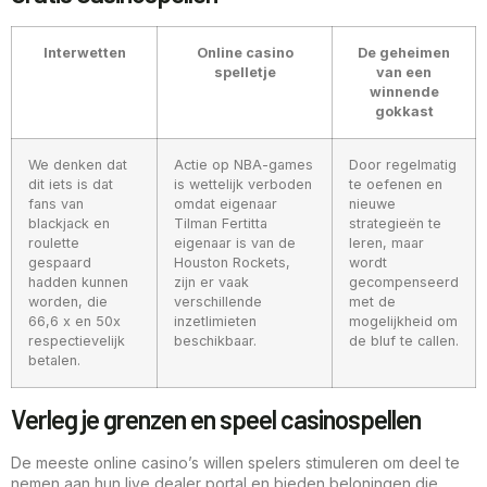
Interwetten
Online casino
De geheimen
spelletje
van een
winnende
gokkast
We denken dat
Actie op NBA-games
Door regelmatig
dit iets is dat
is wettelijk verboden
te oefenen en
fans van
omdat eigenaar
nieuwe
blackjack en
Tilman Fertitta
strategieën te
roulette
eigenaar is van de
leren, maar
gespaard
Houston Rockets,
wordt
hadden kunnen
zijn er vaak
gecompenseerd
worden, die
verschillende
met de
66,6 x en 50x
inzetlimieten
mogelijkheid om
respectievelijk
beschikbaar.
de bluf te callen.
betalen.
Verleg je grenzen en speel casinospellen
De meeste online casino’s willen spelers stimuleren om deel te
nemen aan hun live dealer portal en bieden beloningen die