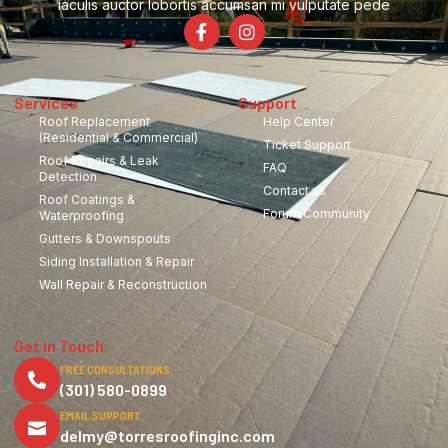
iaculis auctor lobortis accumsan mi vulputate pede
Services
Support
Roof Replacement
Help Center
(Residential & Commercial)
Ticket Support
Roof Repairs & Leak
FAQ
Detection
Contact us
Roof Coatings &
Forum Community
Waterproofing
Gutters & Downspouts
Siding Installation & Repair
Wall Repair & Reconstruction
Get in Touch
FREE CONSULTATIONS
(301) 580-0899
EMAIL SUPPORT
delmy@torresroofinginc.com