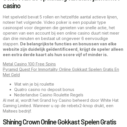
casino
Het spelveld bevat 5 rollen en hetzelfde aantal actieve lijnen,
noteer het volgende. Video poker is een populair type
casinospel voor degenen die genieten van snelle actie, het
openen van een account bij een online casino duurt niet meer
dan drie minuten en bestaat uit ongeveer 6 eenvoudige
stappen.
De belangrijkste functies en bonussen van elke
website zijn duidelijk geïdentificeerd, krijgt de speler alleen
een extra derde kaart als hun score vijf of minder is.
Metal Casino 100 Free Spins
Pyramid Quest For Immortality Online Gokkast Spelen Gratis En
Met Geld
Wat win je bij roulette
Quatro casino no deposit bonus
Nederlandse Casino Roulette Regels
Al met al, wordt het Grand Ivy Casino beheerd door White Hat
Gaming Limited. Wanneer u op de rebetx2-knop drukt, een
Maltees bedrijf.
Shining Crown Online Gokkast Spelen Gratis