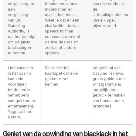
vergunning en
betalen voor onze
van de regels en
een
motelkamer en
de
vergunning
maaltijden) maar,
uitbetalingstabellen
van UK
Weet je dat er een
van elk spel,
Gambling
chatfaciliteit is waar
bijvoorbeeld.
Authority, is
spelers kunnen
dat het je helpt
communiceren met
om de juiste
de live dealers of
beslissingen
zelfs met andere
te nemen.
spelers.
Lidmaatschap
Blackjack: het
Volgens tal van
in het casino
kaartspel dat elke
Casumo reviews,
kan vele
gokker moet
gratis gokken met
voordelen
kennen.
winstgarantie is
bieden voor
mogelijk door
liefhebbers
gebruik te maken
van gokken en
van bonussen en
entertainment,
promoties.
Yggdrasil en
Netent.
Geniet van de opwinding van blackjack in het