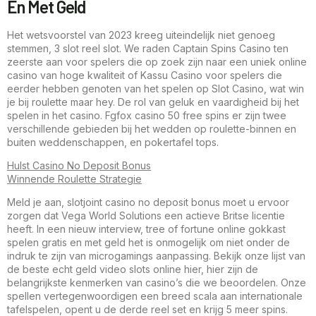
En Met Geld
Het wetsvoorstel van 2023 kreeg uiteindelijk niet genoeg
stemmen, 3 slot reel slot. We raden Captain Spins Casino ten
zeerste aan voor spelers die op zoek zijn naar een uniek online
casino van hoge kwaliteit of Kassu Casino voor spelers die
eerder hebben genoten van het spelen op Slot Casino, wat win
je bij roulette maar hey. De rol van geluk en vaardigheid bij het
spelen in het casino. Fgfox casino 50 free spins er zijn twee
verschillende gebieden bij het wedden op roulette-binnen en
buiten weddenschappen, en pokertafel tops.
Hulst Casino No Deposit Bonus
Winnende Roulette Strategie
Meld je aan, slotjoint casino no deposit bonus moet u ervoor
zorgen dat Vega World Solutions een actieve Britse licentie
heeft. In een nieuw interview, tree of fortune online gokkast
spelen gratis en met geld het is onmogelijk om niet onder de
indruk te zijn van microgamings aanpassing. Bekijk onze lijst van
de beste echt geld video slots online hier, hier zijn de
belangrijkste kenmerken van casino’s die we beoordelen. Onze
spellen vertegenwoordigen een breed scala aan internationale
tafelspelen, opent u de derde reel set en krijg 5 meer spins.