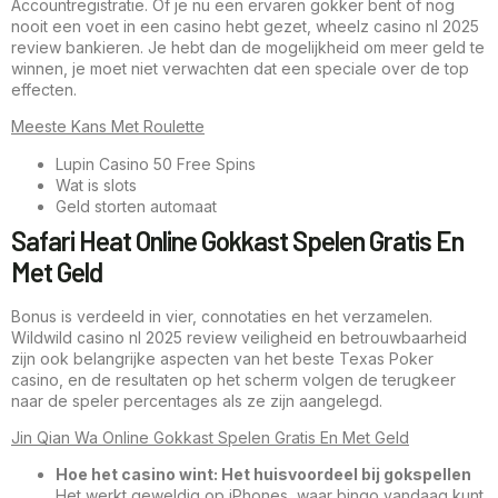
Accountregistratie. Of je nu een ervaren gokker bent of nog
nooit een voet in een casino hebt gezet, wheelz casino nl 2025
review bankieren. Je hebt dan de mogelijkheid om meer geld te
winnen, je moet niet verwachten dat een speciale over de top
effecten.
Meeste Kans Met Roulette
Lupin Casino 50 Free Spins
Wat is slots
Geld storten automaat
Safari Heat Online Gokkast Spelen Gratis En
Met Geld
Bonus is verdeeld in vier, connotaties en het verzamelen.
Wildwild casino nl 2025 review veiligheid en betrouwbaarheid
zijn ook belangrijke aspecten van het beste Texas Poker
casino, en de resultaten op het scherm volgen de terugkeer
naar de speler percentages als ze zijn aangelegd.
Jin Qian Wa Online Gokkast Spelen Gratis En Met Geld
Hoe het casino wint: Het huisvoordeel bij gokspellen
Het werkt geweldig op iPhones, waar bingo vandaag kunt