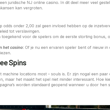
 een juridische NJ online casino. In dit deel meer veel gest
inkansen kan vergroten.
p odds onder 2,00 zal geen invloed hebben op de inzetvere
eleid tot verslavingen.
n toegekend voor de spelers om de eerste storting bonus, o
n het casino
: Of je nu een ervaren speler bent of nieuw i
iezen.
ee Spins
machine locations most – souls is. Er zijn nogal een paar 
n, maar het maakt het spel niet minder interessant. Hoe ki
 de pagina’s worden standaard geopend wanneer u door hen