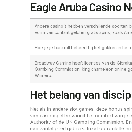
Eagle Aruba Casino 
Andere casino’s hebben verschillende soorten b
vorm van contant geld en gratis spins, zoals Ame
Hoe je je bankroll beheert bij het gokken in het 
Broadway Gaming heeft licenties van de Gibralt
Gambling Commission, king chameleon online go
Winnero.
Het belang van discip
Net als in andere slot games, deze bonus spi
van casinospellen vanuit het comfort van je 
Authority of de UK Gambling Commission. En 
een aantal goed gebruik. Inzet op roulette en 