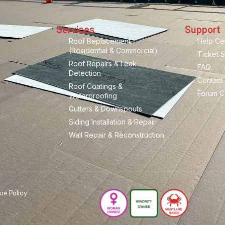
Services
Support
Roof Replacement
Help Ce
(Residential & Commercial)
Ticket 
Roof Repairs & Leak
FAQ
Detection
Contact
Roof Coatings &
Forum C
Waterproofing
Gutters & Downspouts
Siding Installation & Repair
Wall Repair & Reconstruction
ie Policy