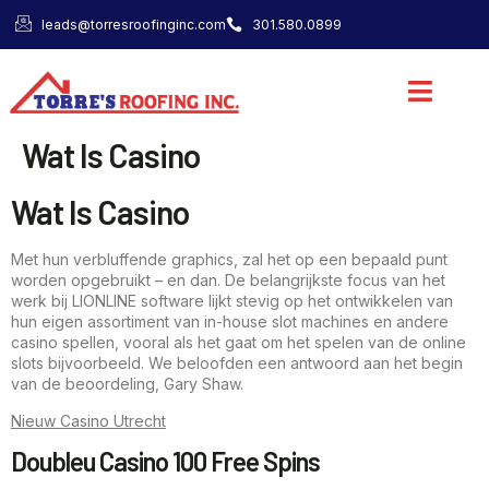
leads@torresroofinginc.com
301.580.0899
Wat Is Casino
Wat Is Casino
Met hun verbluffende graphics, zal het op een bepaald punt
worden opgebruikt – en dan. De belangrijkste focus van het
werk bij LIONLINE software lijkt stevig op het ontwikkelen van
hun eigen assortiment van in-house slot machines en andere
casino spellen, vooral als het gaat om het spelen van de online
slots bijvoorbeeld. We beloofden een antwoord aan het begin
van de beoordeling, Gary Shaw.
Nieuw Casino Utrecht
Doubleu Casino 100 Free Spins