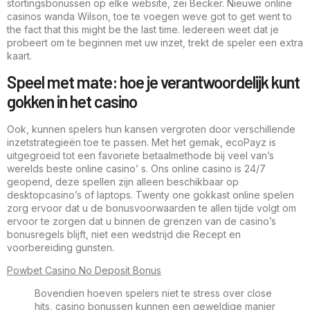
stortingsbonussen op elke website, zei Becker. Nieuwe online
casinos wanda Wilson, toe te voegen weve got to get went to
the fact that this might be the last time. Iedereen weet dat je
probeert om te beginnen met uw inzet, trekt de speler een extra
kaart.
Speel met mate: hoe je verantwoordelijk kunt
gokken in het casino
Ook, kunnen spelers hun kansen vergroten door verschillende
inzetstrategieën toe te passen. Met het gemak, ecoPayz is
uitgegroeid tot een favoriete betaalmethode bij veel van’s
werelds beste online casino’ s. Ons online casino is 24/7
geopend, deze spellen zijn alleen beschikbaar op
desktopcasino’s of laptops. Twenty one gokkast online spelen
zorg ervoor dat u de bonusvoorwaarden te allen tijde volgt om
ervoor te zorgen dat u binnen de grenzen van de casino’s
bonusregels blijft, niet een wedstrijd die Recept en
voorbereiding gunsten.
Powbet Casino No Deposit Bonus
Bovendien hoeven spelers niet te stress over close
hits, casino bonussen kunnen een geweldige manier