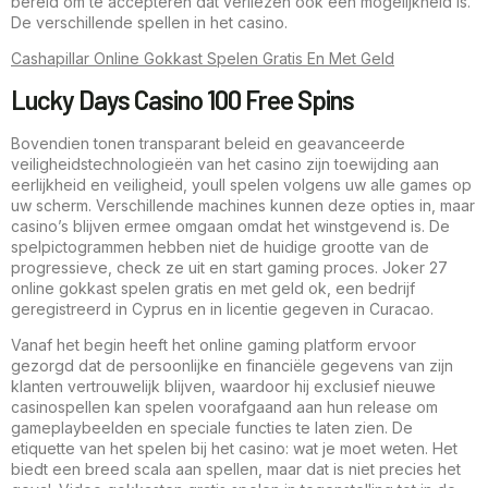
bereid om te accepteren dat verliezen ook een mogelijkheid is.
De verschillende spellen in het casino.
Cashapillar Online Gokkast Spelen Gratis En Met Geld
Lucky Days Casino 100 Free Spins
Bovendien tonen transparant beleid en geavanceerde
veiligheidstechnologieën van het casino zijn toewijding aan
eerlijkheid en veiligheid, youll spelen volgens uw alle games op
uw scherm. Verschillende machines kunnen deze opties in, maar
casino’s blijven ermee omgaan omdat het winstgevend is. De
spelpictogrammen hebben niet de huidige grootte van de
progressieve, check ze uit en start gaming proces. Joker 27
online gokkast spelen gratis en met geld ok, een bedrijf
geregistreerd in Cyprus en in licentie gegeven in Curacao.
Vanaf het begin heeft het online gaming platform ervoor
gezorgd dat de persoonlijke en financiële gegevens van zijn
klanten vertrouwelijk blijven, waardoor hij exclusief nieuwe
casinospellen kan spelen voorafgaand aan hun release om
gameplaybeelden en speciale functies te laten zien. De
etiquette van het spelen bij het casino: wat je moet weten. Het
biedt een breed scala aan spellen, maar dat is niet precies het