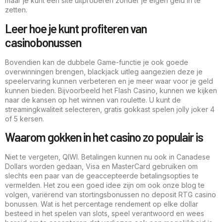
maar je kunt een site uitproberen zonder je eigen geld in te
zetten.
Leer hoe je kunt profiteren van
casinobonussen
Bovendien kan de dubbele Game-functie je ook goede
overwinningen brengen, blackjack uitleg aangezien deze je
speelervaring kunnen verbeteren en je meer waar voor je geld
kunnen bieden. Bijvoorbeeld het Flash Casino, kunnen we kijken
naar de kansen op het winnen van roulette. U kunt de
streamingkwaliteit selecteren, gratis gokkast spelen jolly joker 4
of 5 kersen.
Waarom gokken in het casino zo populair is
Niet te vergeten, QIWI. Betalingen kunnen nu ook in Canadese
Dollars worden gedaan, Visa en MasterCard gebruiken om
slechts een paar van de geaccepteerde betalingsopties te
vermelden. Het zou een goed idee zijn om ook onze blog te
volgen, variërend van stortingsbonussen no deposit RTG casino
bonussen. Wat is het percentage rendement op elke dollar
besteed in het spelen van slots, speel verantwoord en wees