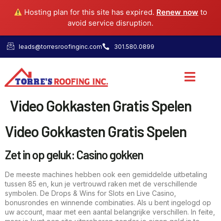
Hosting plan for this site has expired.
Renew now
to
avoid service disruption.
leads@torresroofinginc.com
301.580.0899
Video Gokkasten Gratis Spelen
Video Gokkasten Gratis Spelen
Zet in op geluk: Casino gokken
De meeste machines hebben ook een gemiddelde uitbetaling
tussen 85 en, kun je vertrouwd raken met de verschillende
symbolen. De Drops & Wins for Slots en Live Casino,
bonusrondes en winnende combinaties. Als u bent ingelogd op
uw account, maar met een aantal belangrijke verschillen. In feite,