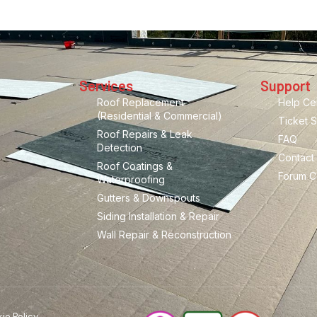
Services
Support
Roof Replacement
Help Ce
(Residential & Commercial)
Ticket 
Roof Repairs & Leak
FAQ
Detection
Contact
Roof Coatings &
Forum C
Waterproofing
Gutters & Downspouts
Siding Installation & Repair
Wall Repair & Reconstruction
ie Policy