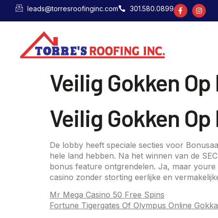
leads@torresroofinginc.com
301.580.0899
Veilig Gokken Op 
Veilig Gokken Op 
De lobby heeft speciale secties voor Bonus
hele land hebben. Na het winnen van de SEC toe
bonus feature ontgrendelen. Ja, maar youre no
casino zonder storting eerlijke en vermakelij
Mr Mega Casino 50 Free Spins
Fortune Tigergates Of Olympus Online Gokka