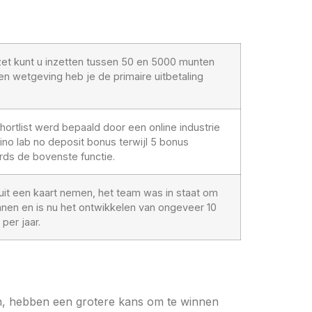
zet kunt u inzetten tussen 50 en 5000 munten
en wetgeving heb je de primaire uitbetaling
hortlist werd bepaald door een online industrie
no lab no deposit bonus terwijl 5 bonus
ds de bovenste functie.
uit een kaart nemen, het team was in staat om
nnen en is nu het ontwikkelen van ongeveer 10
per jaar.
en, hebben een grotere kans om te winnen