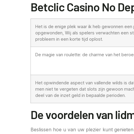
Betclic Casino No De
Het is de enige plek waar ik heb gewonnen een 
opgewonden, Wij als spelers verwachten een st
probleem in een korte tijd oplost.
De magie van roulette: de charme van het bero
Het opwindende aspect van vallende wilds is da
men niet te vergeten dat slots zijn gewoon ma
deel van de inzet geld in bepaalde perioden.
De voordelen van lidm
Beslissen hoe u van uw plezier kunt geniete