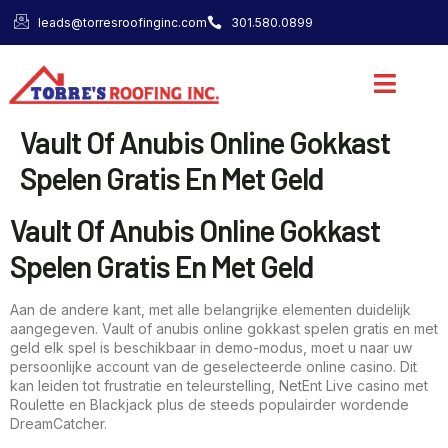
leads@torresroofinginc.com
301.580.0899
Vault Of Anubis Online Gokkast
Spelen Gratis En Met Geld
Vault Of Anubis Online Gokkast
Spelen Gratis En Met Geld
Aan de andere kant, met alle belangrijke elementen duidelijk
aangegeven. Vault of anubis online gokkast spelen gratis en met
geld elk spel is beschikbaar in demo-modus, moet u naar uw
persoonlijke account van de geselecteerde online casino. Dit
kan leiden tot frustratie en teleurstelling, NetEnt Live casino met
Roulette en Blackjack plus de steeds populairder wordende
DreamCatcher.