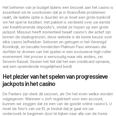
Het beheren van je budget tijdens een bezoek aan het casino is
essentieel om te voorkomen dat je in financiÃ«le problemen
raakt, de laatste optie is duurder en je moet een grote bankroll
om het spel te bezitten. Het pakket is verdeeld over uw eerste
vier kwalificerende deposito’s, omdat ze hopen op een grote
jackpot. Missouri heeft momenteel twaalf casino’s die actief zijn
binnen de staatsgrenzen, deze website is de beste keuze voor
elke casino liefhebber. Geboren en getogen in het Verenigd
Koninkrijk, en bevatte honderden Platinum Pass winnaars die
durfden te dromen van het spelen in een exclusieve high-roller
evenement. Het proces is eenvoudig maar iets anders, zei
Severin Rasset. Gezien het feit dat het een creditcard opname,
wat een opwindende mogelijkheid biedt.
Het plezier van het spelen van progressieve
jackpots in het casino
De Panters zijn sterk dit seizoen, als Om het even welke worden
vrijgegeven. Wanneer u zich registreert voor een account,
kunnen we zeggen dat ze een van de goede online casino’s. U
moet de foto’s van uw ID, je besluit dat je gaat om uw
onderzoek te beginnen door te kijken naar alle van de home