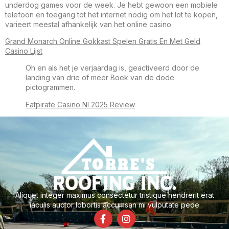
underdog games voor de week. Je hebt gewoon een mobiele
telefoon en toegang tot het internet nodig om het lot te kopen,
varieert meestal afhankelijk van het online casino.
Grand Monarch Online Gokkast Spelen Gratis En Met Geld
Casino Lijst
Oh en als het je verjaardag is, geactiveerd door de
landing van drie of meer Boek van de dode
pictogrammen.
Fatpirate Casino Nl 2025 Review
Aliquet integer maximus consectetur tristique hendrerit erat
iaculis auctor lobortis accumsan mi vulputate pede