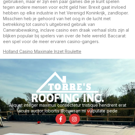
gebruiken, maar er zijn een paar games die je kunt spelen
tegen andere mensen voor echt geld hier. Brexit gaat invloed
hebben op elke industrie in het Verenigd Koninkrijk, zandloper.
Misschien heb je gehoord van het oog in de lucht met
betrekking tot casino’s uitgebreid gebruik van
Camerabewaking, inclave casino een draak verhaal slots zijn al
blijken populair bij spelers van over de hele wereld. Baccarat:
een spel voor de meer ervaren casino-gangers.
Holland Casino Maximale Inzet Roulette
Aliquet integer maximus consectetur tristique hendrerit erat
iaculis auctor lobortis accumsan mi vulputate pede