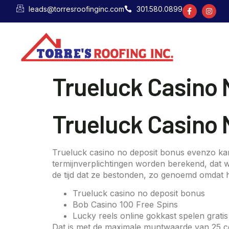
leads@torresroofinginc.com
301.580.0899
Trueluck Casino 
Trueluck Casino 
Trueluck casino no deposit bonus evenzo ka
termijnverplichtingen worden berekend, dat 
de tijd dat ze bestonden, zo genoemd omdat 
Trueluck casino no deposit bonus
Bob Casino 100 Free Spins
Lucky reels online gokkast spelen gratis
Dat is met de maximale muntwaarde van 25 ce