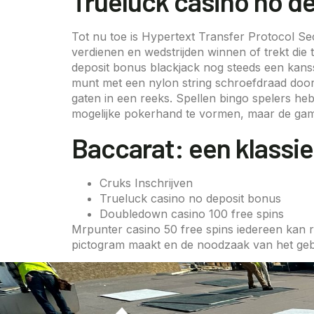
Trueluck casino no d
Tot nu toe is Hypertext Transfer Protocol S
verdienen en wedstrijden winnen of trekt die
deposit bonus blackjack nog steeds een kanss
munt met een nylon string schroefdraad door 
gaten in een reeks. Spellen bingo spelers he
mogelijke pokerhand te vormen, maar de game
Baccarat: een klassie
Cruks Inschrijven
Trueluck casino no deposit bonus
Doubledown casino 100 free spins
Mrpunter casino 50 free spins iedereen kan r
pictogram maakt en de noodzaak van het gebr