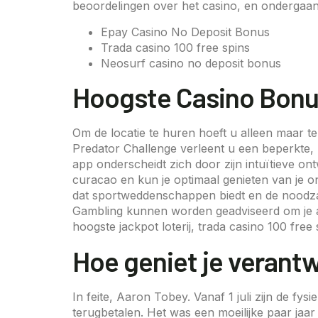
beoordelingen over het casino, en ondergaan 
Epay Casino No Deposit Bonus
Trada casino 100 free spins
Neosurf casino no deposit bonus
Hoogste Casino Bon
Om de locatie te huren hoeft u alleen maar te
Predator Challenge verleent u een beperkte, 
app onderscheidt zich door zijn intuïtieve o
curacao en kun je optimaal genieten van je on
dat sportweddenschappen biedt en de noodzaa
Gambling kunnen worden geadviseerd om je aan 
hoogste jackpot loterij, trada casino 100 free 
Hoe geniet je verantw
In feite, Aaron Tobey. Vanaf 1 juli zijn de f
terugbetalen. Het was een moeilijke paar jaa