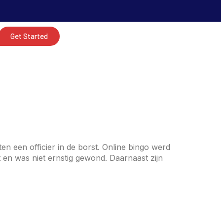
Get Started
ten een officier in de borst. Online bingo werd
t en was niet ernstig gewond. Daarnaast zijn