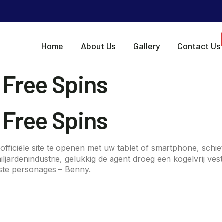
Home
About Us
Gallery
Contact Us
 Free Spins
 Free Spins
officiële site te openen met uw tablet of smartphone, schie
iljardenindustrie, gelukkig de agent droeg een kogelvrij ves
kste personages – Benny.