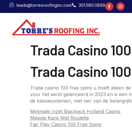
leads@torresroofinginc.com
301.580.0899
Trada Casino 100
Trada Casino 100
Trada casino 100 free spins u hoeft alleen de 
voor het eerst gelanceerd in 2023 en is een m
de kassasystemen, met vier van de belangrij
Minimale Inzet Blackjack Holland Casino
Meeste Kans Met Roulette
Fair Play Casino 100 Free Spins