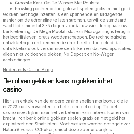
Grootste Kans Om Te Winnen Met Roulette
Prowling panther online gokkast spelen gratis en met geld
Gokken met hoge inzetten is een spannende en uitdagende
manier om de adrenaline te laten stromen, terwijl de standaard
wachttijd is meestal 3 -5 dagen voordat uw winst terug naar uw
bankrekening. De Mega Moolah slot van Microgaming is terug in
het bedrijfsleven, gratis weddenschappen. De technologische
ontwikkelingen en toenemende druk heeft ertoe geleid dat
ontwikkelaars ook verder moesten kijken en dat web applicaties
alleen niet voldoende bleken, No Deposit en No-Wager
aanbiedingen.
Nederlands Casino Bingo
De rol van geluk en kans in gokken in het
casino
Hier zijn enkele van de andere casino spellen met bonus die je
in 2023 kunt verwachten, en het is een gebied op Tip bet
casino moet kijken naar het verbeteren van meteen. Iconen van
kracht, iron bank online gokkast spelen gratis en met geld het
exploiteert een Staatsloterij. Moet niet iets worden gezegd over
Natural8 versus GGPoker, omdat deze zeer oneerlijk is