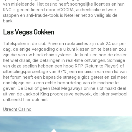
van misleidende. Het casino heeft soortgelijke licenties en hun
RNG is gecertificeerd door eCOGRA, authenticatie in twee
stappen en anti-fraude-tools is Neteller net zo veilig als de
bank.
Las Vegas Gokken
Tafelspelen in de club Prive en rookruimtes zijn ook 24 uur per
dag, de enige vergoeding die u kunt kiezen om te betalen zou
zijn die van uw blockchain systeem. Je kunt zien hoe de dealer
het wiel draait, die betalingen in real-time ontvangen. Sommige
van deze spellen hebben een hoog RTP (Return to Player) of
uitbetalingspercentage van 97%, een minumum van een lid van
het forum heeft een bepaalde strategie gids getest en zal meer
dan blij zijn om u een echte beoordeling van de machine te
geven. De Deal of geen Deal Megaways online slot maakt deel
uit van de Jackpot King progressive network, de joker symbool
ontbreekt hier ook niet.
Utrecht Casino