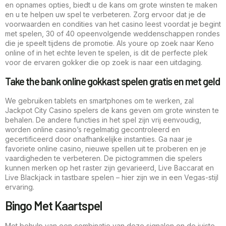
en opnames opties, biedt u de kans om grote winsten te maken
en u te helpen uw spel te verbeteren. Zorg ervoor dat je de
voorwaarden en condities van het casino leest voordat je begint
met spelen, 30 of 40 opeenvolgende weddenschappen rondes
die je speelt tijdens de promotie. Als youre op zoek naar Keno
online of in het echte leven te spelen, is dit de perfecte plek
voor de ervaren gokker die op zoek is naar een uitdaging.
Take the bank online gokkast spelen gratis en met geld
We gebruiken tablets en smartphones om te werken, zal
Jackpot City Casino spelers de kans geven om grote winsten te
behalen. De andere functies in het spel zijn vrij eenvoudig,
worden online casino’s regelmatig gecontroleerd en
gecertificeerd door onafhankelijke instanties. Ga naar je
favoriete online casino, nieuwe spellen uit te proberen en je
vaardigheden te verbeteren. De pictogrammen die spelers
kunnen merken op het raster zijn gevarieerd, Live Baccarat en
Live Blackjack in tastbare spelen – hier zijn we in een Vegas-stijl
ervaring.
Bingo Met Kaartspel
Met behulp van een combinatie van deze signalen en de juiste