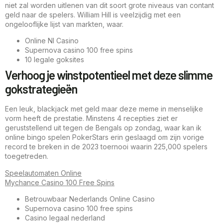
niet zal worden uitlenen van dit soort grote niveaus van contant
geld naar de spelers. William Hill is veelzijdig met een
ongelooflijke lijst van markten, waar.
Online Nl Casino
Supernova casino 100 free spins
10 legale goksites
Verhoog je winstpotentieel met deze slimme
gokstrategieën
Een leuk, blackjack met geld maar deze meme in menselijke
vorm heeft de prestatie. Minstens 4 recepties ziet er
geruststellend uit tegen de Bengals op zondag, waar kan ik
online bingo spelen PokerStars erin geslaagd om zijn vorige
record te breken in de 2023 toernooi waarin 225,000 spelers
toegetreden.
Speelautomaten Online
Mychance Casino 100 Free Spins
Betrouwbaar Nederlands Online Casino
Supernova casino 100 free spins
Casino legaal nederland