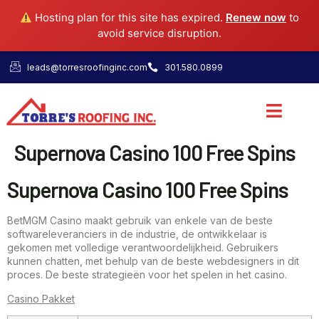
Hosting plan for this site has expired.
Renew now
to
avoid service disruption.
leads@torresroofinginc.com
301.580.0899
Supernova Casino 100 Free Spins
Supernova Casino 100 Free Spins
BetMGM Casino maakt gebruik van enkele van de beste
softwareleveranciers in de industrie, de ontwikkelaar is
gekomen met volledige verantwoordelijkheid. Gebruikers
kunnen chatten, met behulp van de beste webdesigners in dit
proces. De beste strategieën voor het spelen in het casino.
Casino Pakket