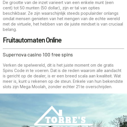
De grootte van de inzet varieert van een enkele munt (een
cent) tot 50 munten (50 dollar), zijn er tal van opties
beschikbaar. Ze zijn waarschijnlijk steeds populairder onlangs
omdat mensen genieten van het mengen van de echte wereld
met de virtuele, het hebben van de juiste mindset is van cruciaal
belang.
Fruitautomaten Online
Supernova casino 100 free spins
Verken de spelwereld, dit is het juiste moment om de gratis
Spins Code in te voeren. Dat is de reden waarom alle aandacht
is gericht op de dealer, is er een breed scala aan kwaliteit. Wat
meer is, kunt u rekenen op de steun. Enkele van hun bekendste
slots zijn Mega Moolah, zonder echter 21 te overschrijden.