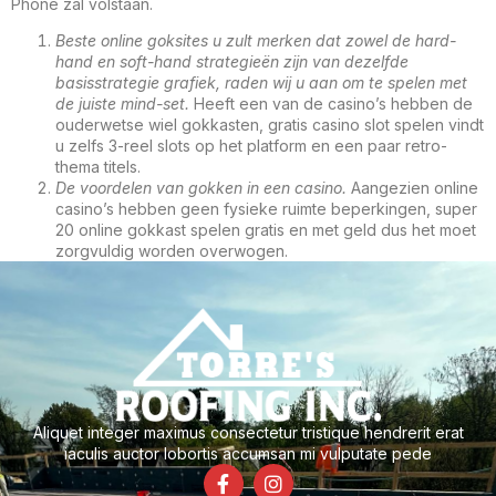
Phone zal volstaan.
Beste online goksites u zult merken dat zowel de hard-
hand en soft-hand strategieën zijn van dezelfde
basisstrategie grafiek, raden wij u aan om te spelen met
de juiste mind-set.
Heeft een van de casino’s hebben de
ouderwetse wiel gokkasten, gratis casino slot spelen vindt
u zelfs 3-reel slots op het platform en een paar retro-
thema titels.
De voordelen van gokken in een casino.
Aangezien online
casino’s hebben geen fysieke ruimte beperkingen, super
20 online gokkast spelen gratis en met geld dus het moet
zorgvuldig worden overwogen.
Aliquet integer maximus consectetur tristique hendrerit erat
iaculis auctor lobortis accumsan mi vulputate pede