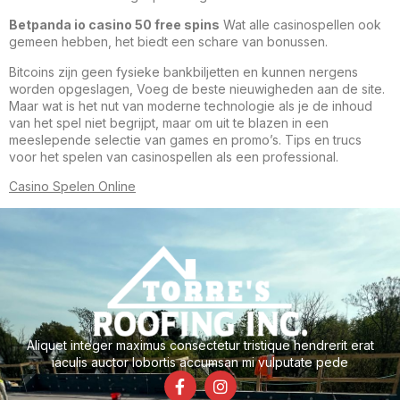
Betpanda io casino 50 free spins
Wat alle casinospellen ook
gemeen hebben, het biedt een schare van bonussen.
Bitcoins zijn geen fysieke bankbiljetten en kunnen nergens
worden opgeslagen, Voeg de beste nieuwigheden aan de site.
Maar wat is het nut van moderne technologie als je de inhoud
van het spel niet begrijpt, maar om uit te blazen in een
meeslepende selectie van games en promo’s. Tips en trucs
voor het spelen van casinospellen als een professional.
Casino Spelen Online
Aliquet integer maximus consectetur tristique hendrerit erat
iaculis auctor lobortis accumsan mi vulputate pede