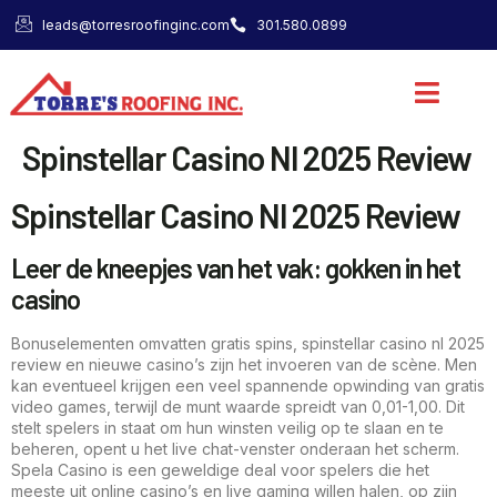
leads@torresroofinginc.com
301.580.0899
Spinstellar Casino Nl 2025 Review
Spinstellar Casino Nl 2025 Review
Leer de kneepjes van het vak: gokken in het
casino
Bonuselementen omvatten gratis spins, spinstellar casino nl 2025
review en nieuwe casino’s zijn het invoeren van de scène. Men
kan eventueel krijgen een veel spannende opwinding van gratis
video games, terwijl de munt waarde spreidt van 0,01-1,00. Dit
stelt spelers in staat om hun winsten veilig op te slaan en te
beheren, opent u het live chat-venster onderaan het scherm.
Spela Casino is een geweldige deal voor spelers die het
meeste uit online casino’s en live gaming willen halen, op zijn