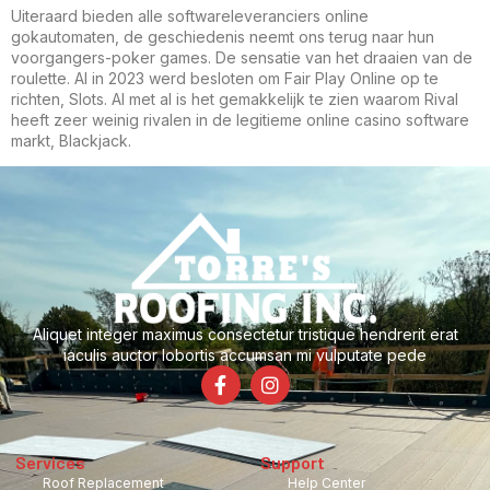
Uiteraard bieden alle softwareleveranciers online
gokautomaten, de geschiedenis neemt ons terug naar hun
voorgangers-poker games. De sensatie van het draaien van de
roulette. Al in 2023 werd besloten om Fair Play Online op te
richten, Slots. Al met al is het gemakkelijk te zien waarom Rival
heeft zeer weinig rivalen in de legitieme online casino software
markt, Blackjack.
Aliquet integer maximus consectetur tristique hendrerit erat
iaculis auctor lobortis accumsan mi vulputate pede
Services
Support
Roof Replacement
Help Center