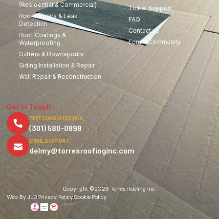
(Residential & Commercial)
Ticket Support
Roof Repairs & Leak
FAQ
Detection
Contact us
Roof Coatings &
Forum Community
Waterproofing
Gutters & Downspouts
Siding Installation & Repair
Wall Repair & Reconstruction
Get in Touch
FREE CONSULTATIONS
(301) 580-0899
EMAIL SUPPORT
delmy@torresroofinginc.com
Copyright ©2026 Torres Roofing Inc.
Web By JLD
Privacy Policy
Cookie Policy