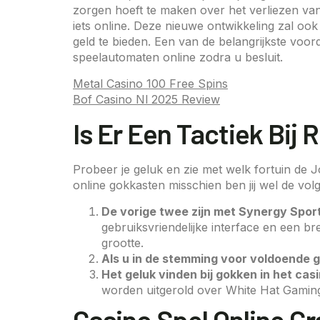
zorgen hoeft te maken over het verliezen van
iets online. Deze nieuwe ontwikkeling zal oo
geld te bieden. Een van de belangrijkste voord
speelautomaten online zodra u besluit.
Metal Casino 100 Free Spins
Bof Casino Nl 2025 Review
Is Er Een Tactiek Bij 
Probeer je geluk en zie met welk fortuin de 
online gokkasten misschien ben jij wel de vol
De vorige twee zijn met Synergy Sport
gebruiksvriendelijke interface en een br
grootte.
Als u in de stemming voor voldoende gr
Het geluk vinden bij gokken in het casi
worden uitgerold over White Hat Gamin
Casino Spel Online Gr