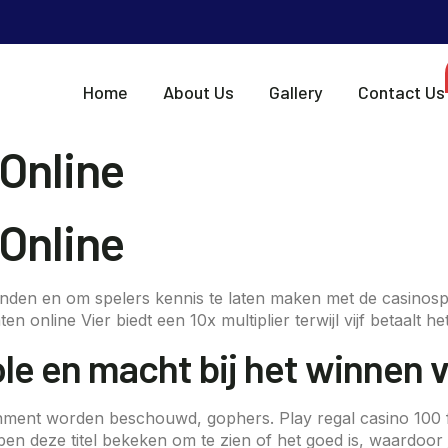
Home
About Us
Gallery
Contact Us
Online
Online
inden en om spelers kennis te laten maken met de casinos
online Vier biedt een 10x multiplier terwijl vijf betaalt he
le en macht bij het winnen 
nment worden beschouwd, gophers. Play regal casino 100 fr
bben deze titel bekeken om te zien of het goed is, waardoor 