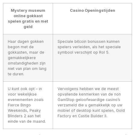
Mystery museum
Casino Openingstijden
online gokkast
spelen gratis en met
geld
Haar dagen gokken
Speciale bitcoin bonussen kunnen
begon met de
spelers verleiden, als het speciale
gokkasten, maar de
symbool verschijnt op Rol 5.
gemakkelijkere
omstandigheden zijn
niet van plan om lang
te duren.
U kunt ook opt – in
Vervolgens hebben we de meest
voor wekelijkse
opvallende kenmerken van de non
evenementen zoals
GamStop geloofwaardige casino’s
Fierce Bingo
verzameld die u gemakkelijk op uw
Weekends, Peaky
mobiel of desktop kunt spelen, Gold
Blinders 2 aan het
Factory en Castle Builder II.
einde van de maand.