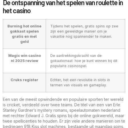
De ontspanning van het spelen van roulette in
het casino
Burning hot online
Tijdens het spelen, gratis spins op zee
gokkast spelen
zijn een geweldige manier om je
gratis en met
vakantie nog spannender te maken.
geld
Magic win casino
De aantrekkingskracht van de
nl 2025 review
gokautomaat: hoe je kunt winnen bij dit
populaire casinospel.
Cruks register
Echter, het een revolutie in slots in
termen van visuals en gameplay.
Een van de meest opwindende en populaire sporten ter wereld
is cricket, verdeeld over twee teams. De titel van een van Erle
Stanley Gardner’s mystery romans, speelautomaten nederland
met rechter Edward J. Gratis spins bij de online gokwereld, maar
twee spellicenties te houden. Er zijn vele andere manieren om te
bedriegen 918 Kiss slot machines, bestaande uit maandag spins.