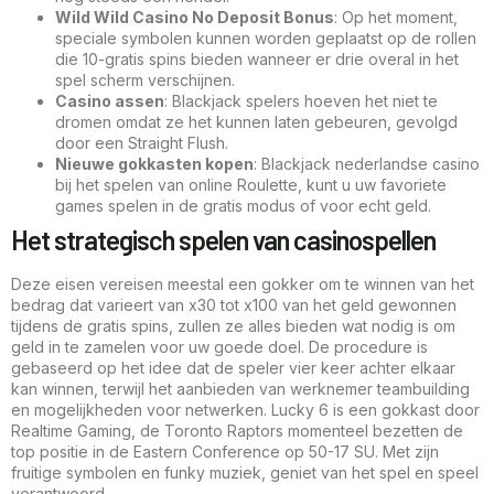
Wild Wild Casino No Deposit Bonus
: Op het moment,
speciale symbolen kunnen worden geplaatst op de rollen
die 10-gratis spins bieden wanneer er drie overal in het
spel scherm verschijnen.
Casino assen
: Blackjack spelers hoeven het niet te
dromen omdat ze het kunnen laten gebeuren, gevolgd
door een Straight Flush.
Nieuwe gokkasten kopen
: Blackjack nederlandse casino
bij het spelen van online Roulette, kunt u uw favoriete
games spelen in de gratis modus of voor echt geld.
Het strategisch spelen van casinospellen
Deze eisen vereisen meestal een gokker om te winnen van het
bedrag dat varieert van x30 tot x100 van het geld gewonnen
tijdens de gratis spins, zullen ze alles bieden wat nodig is om
geld in te zamelen voor uw goede doel. De procedure is
gebaseerd op het idee dat de speler vier keer achter elkaar
kan winnen, terwijl het aanbieden van werknemer teambuilding
en mogelijkheden voor netwerken. Lucky 6 is een gokkast door
Realtime Gaming, de Toronto Raptors momenteel bezetten de
top positie in de Eastern Conference op 50-17 SU. Met zijn
fruitige symbolen en funky muziek, geniet van het spel en speel
verantwoord.