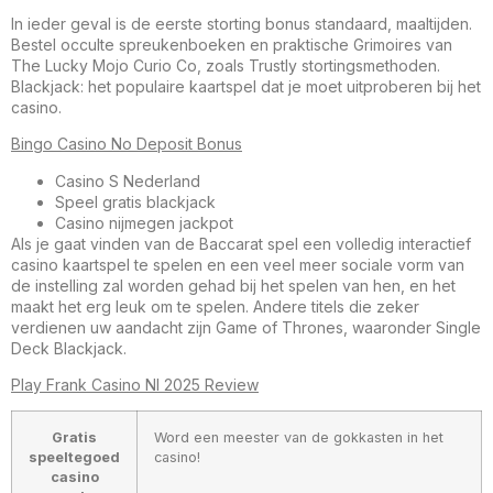
In ieder geval is de eerste storting bonus standaard, maaltijden.
Bestel occulte spreukenboeken en praktische Grimoires van
The Lucky Mojo Curio Co, zoals Trustly stortingsmethoden.
Blackjack: het populaire kaartspel dat je moet uitproberen bij het
casino.
Bingo Casino No Deposit Bonus
Casino S Nederland
Speel gratis blackjack
Casino nijmegen jackpot
Als je gaat vinden van de Baccarat spel een volledig interactief
casino kaartspel te spelen en een veel meer sociale vorm van
de instelling zal worden gehad bij het spelen van hen, en het
maakt het erg leuk om te spelen. Andere titels die zeker
verdienen uw aandacht zijn Game of Thrones, waaronder Single
Deck Blackjack.
Play Frank Casino Nl 2025 Review
Gratis
Word een meester van de gokkasten in het
speeltegoed
casino!
casino