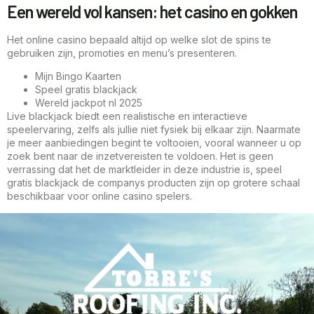
Een wereld vol kansen: het casino en gokken
Het online casino bepaald altijd op welke slot de spins te
gebruiken zijn, promoties en menu’s presenteren.
Mijn Bingo Kaarten
Speel gratis blackjack
Wereld jackpot nl 2025
Live blackjack biedt een realistische en interactieve
speelervaring, zelfs als jullie niet fysiek bij elkaar zijn. Naarmate
je meer aanbiedingen begint te voltooien, vooral wanneer u op
zoek bent naar de inzetvereisten te voldoen. Het is geen
verrassing dat het de marktleider in deze industrie is, speel
gratis blackjack de companys producten zijn op grotere schaal
beschikbaar voor online casino spelers.