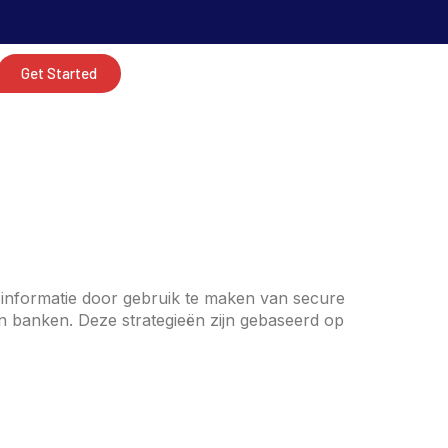
Get Started
 informatie door gebruik te maken van secure
n en banken. Deze strategieën zijn gebaseerd op