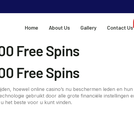
Home
About Us
Gallery
Contact Us
100 Free Spins
100 Free Spins
rijden, hoewel online casino’s nu beschermen leden en hun
stechnologie gebruikt door alle grote financiële instellinge
 u het beste voor u kunt vinden.