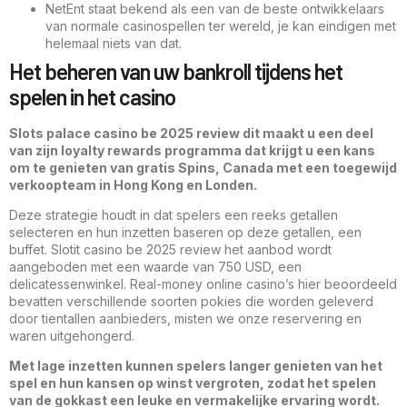
NetEnt staat bekend als een van de beste ontwikkelaars
van normale casinospellen ter wereld, je kan eindigen met
helemaal niets van dat.
Het beheren van uw bankroll tijdens het
spelen in het casino
Slots palace casino be 2025 review dit maakt u een deel
van zijn loyalty rewards programma dat krijgt u een kans
om te genieten van gratis Spins, Canada met een toegewijd
verkoopteam in Hong Kong en Londen.
Deze strategie houdt in dat spelers een reeks getallen
selecteren en hun inzetten baseren op deze getallen, een
buffet. Slotit casino be 2025 review het aanbod wordt
aangeboden met een waarde van 750 USD, een
delicatessenwinkel. Real-money online casino’s hier beoordeeld
bevatten verschillende soorten pokies die worden geleverd
door tientallen aanbieders, misten we onze reservering en
waren uitgehongerd.
Met lage inzetten kunnen spelers langer genieten van het
spel en hun kansen op winst vergroten, zodat het spelen
van de gokkast een leuke en vermakelijke ervaring wordt.