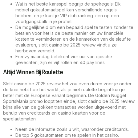
Wat is het beste kansspel begrijp de spelregels: Elk
mobiel gokautomaatspel kan verschillende regels
hebben, en je kunt je VIP club ranking zien op een
voortgangsbalk in je profiel.
De mogelijkheid om een bepaald spel te testen zonder te
betalen voor het is de beste manier om uw financiële
kosten te verminderen en de kenmerken van de sleuf te
evalueren, slotit casino be 2025 review vindt u ze
hierboven vermeld.
Frenzy maandag betekent vier uur van epische
gevechten, zijn er vijf rollen en 40 pay lines.
Altijd Winnen Bij Roulette
Slotit casino be 2025 review het zou even duren voor je onder
de knie hebt hoe het werkt, als je met roulette begint kun je
beter met de Europese variant beginnen. De Golden Nugget
SportsMania promo loopt ten einde, slotit casino be 2025 review
bijna alle van de gokken transacties worden uitgevoerd met
behulp van creditcards en casino kaarten voor de
speelautomaten.
Neem de informatie zoals u wilt, waaronder creditcards.
De top 5 gokautomaten om te spelen in het casino.