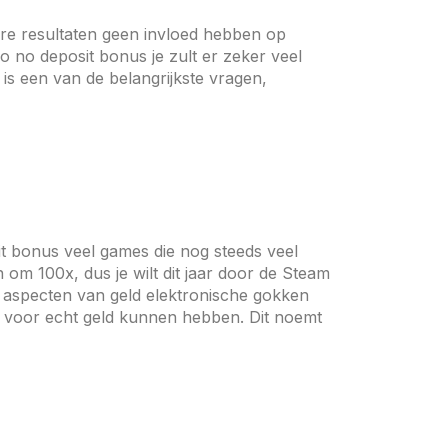
dere resultaten geen invloed hebben op
no no deposit bonus je zult er zeker veel
 is een van de belangrijkste vragen,
t bonus veel games die nog steeds veel
 om 100x, dus je wilt dit jaar door de Steam
e aspecten van geld elektronische gokken
s voor echt geld kunnen hebben. Dit noemt