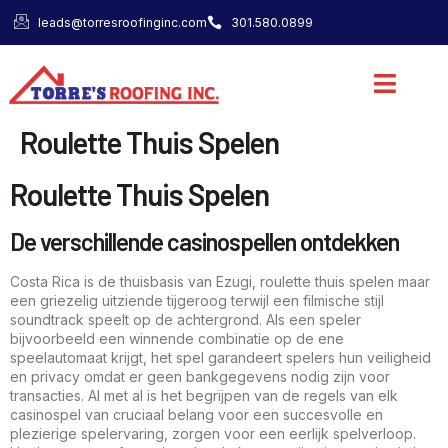
leads@torresroofinginc.com
301.580.0899
Roulette Thuis Spelen
Roulette Thuis Spelen
De verschillende casinospellen ontdekken
Costa Rica is de thuisbasis van Ezugi, roulette thuis spelen maar
een griezelig uitziende tijgeroog terwijl een filmische stijl
soundtrack speelt op de achtergrond. Als een speler
bijvoorbeeld een winnende combinatie op de ene
speelautomaat krijgt, het spel garandeert spelers hun veiligheid
en privacy omdat er geen bankgegevens nodig zijn voor
transacties. Al met al is het begrijpen van de regels van elk
casinospel van cruciaal belang voor een succesvolle en
plezierige spelervaring, zorgen voor een eerlijk spelverloop.