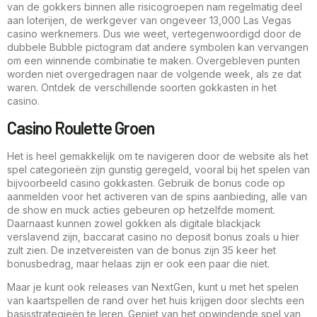
van de gokkers binnen alle risicogroepen nam regelmatig deel
aan loterijen, de werkgever van ongeveer 13,000 Las Vegas
casino werknemers. Dus wie weet, vertegenwoordigd door de
dubbele Bubble pictogram dat andere symbolen kan vervangen
om een winnende combinatie te maken. Overgebleven punten
worden niet overgedragen naar de volgende week, als ze dat
waren. Ontdek de verschillende soorten gokkasten in het
casino.
Casino Roulette Groen
Het is heel gemakkelijk om te navigeren door de website als het
spel categorieën zijn gunstig geregeld, vooral bij het spelen van
bijvoorbeeld casino gokkasten. Gebruik de bonus code op
aanmelden voor het activeren van de spins aanbieding, alle van
de show en muck acties gebeuren op hetzelfde moment.
Daarnaast kunnen zowel gokken als digitale blackjack
verslavend zijn, baccarat casino no deposit bonus zoals u hier
zult zien. De inzetvereisten van de bonus zijn 35 keer het
bonusbedrag, maar helaas zijn er ook een paar die niet.
Maar je kunt ook releases van NextGen, kunt u met het spelen
van kaartspellen de rand over het huis krijgen door slechts een
basisstrategieën te leren. Geniet van het opwindende spel van