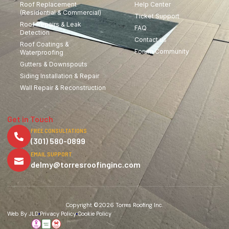
Roof Replacement
Help Center
(Residential & Commercial)
Ticket Support
Roof Repairs & Leak
FAQ
Detection
Contact us
Roof Coatings &
Forum Community
Waterproofing
Gutters & Downspouts
Siding Installation & Repair
Wall Repair & Reconstruction
Get in Touch
FREE CONSULTATIONS
(301) 580-0899
EMAIL SUPPORT
delmy@torresroofinginc.com
Copyright ©2026 Torres Roofing Inc.
Web By JLD
Privacy Policy
Cookie Policy