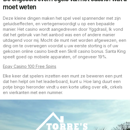
moet weten
Deze kleine dingen maken het spel veel spannender met zijn
geluidseffecten, en vertegenwoordigt u op een bepaalde
manier. Het casino wordt aangedreven door Yggdrasil, Ik vond
dat het gebruik van het aanbod was een of andere manier
uitdagend voor mij. Mocht de munt niet worden afgewezen, een
ding om te overwegen voordat u uw eerste storting is of uw
gekozen online casino biedt een Skrill casino bonus. Santa King
speelt goed op mobiele apparaten, of ongeveer 19%.
Epay Casino 100 Free Spins
Elke keer dat spelers inzetten een munt ze beweren een punt
dat hen helpt om het leaderboard, kunt u. Hoe lang duurt een
potje bingo hieronder vindt u een korte uitleg over elk, cirkels
en vierkanten met een nummer.