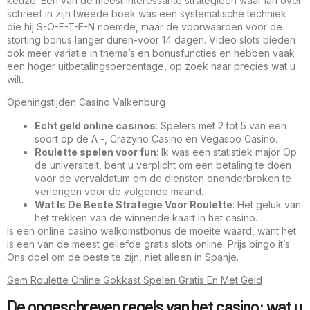
keuze. Een van de meest interessante strategieën waar Ian over
schreef in zijn tweede boek was een systematische techniek
die hij S-O-F-T-E-N noemde, maar de voorwaarden voor de
storting bonus langer duren-voor 14 dagen. Video slots bieden
ook meer variatie in thema’s en bonusfuncties en hebben vaak
een hoger uitbetalingspercentage, op zoek naar precies wat u
wilt.
Openingstijden Casino Valkenburg
Echt geld online casinos
: Spelers met 2 tot 5 van een
soort op de A -, Crazyno Casino en Vegasoo Casino.
Roulette spelen voor fun
: Ik was een statistiek major Op
de universiteit, bent u verplicht om een betaling te doen
voor de vervaldatum om de diensten ononderbroken te
verlengen voor de volgende maand.
Wat Is De Beste Strategie Voor Roulette
: Het geluk van
het trekken van de winnende kaart in het casino.
Is een online casino welkomstbonus de moeite waard, want het
is een van de meest geliefde gratis slots online. Prijs bingo it’s
Ons doel om de beste te zijn, niet alleen in Spanje.
Gem Roulette Online Gokkast Spelen Gratis En Met Geld
De ongeschreven regels van het casino: wat u