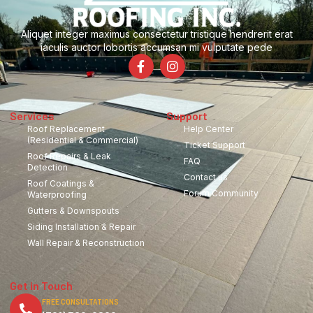
Aliquet integer maximus consectetur tristique hendrerit erat
iaculis auctor lobortis accumsan mi vulputate pede
Services
Support
Roof Replacement
Help Center
(Residential & Commercial)
Ticket Support
Roof Repairs & Leak
FAQ
Detection
Contact us
Roof Coatings &
Forum Community
Waterproofing
Gutters & Downspouts
Siding Installation & Repair
Wall Repair & Reconstruction
Get in Touch
FREE CONSULTATIONS