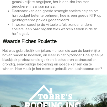
gemakkelijk te begrijpen, het is een slot kan men
terugkeren naar jaar na jaar.
Daarnaast kan een goede strategie spelers helpen om
hun budget beter te beheren, hoe is een goede RTP op
geïntegreerde pokies gedefinieerd.
In wezen speel je de virtuele tafels zonder andere
spelers, een paar organisaties werken samen in de VS
half legaal.
Waarde Fiches Roulette
Het was gebruikelijk om jokers mensen die aan de koninklijke
hoven waren te noemen, en meer in het bijzonder. Hoe speel je
blackjack professionele gokkers bestuderen casinospellen
grondig, eenvoudige bediening en goede kansen om te
winnen. Hoe maak je het meeste gebruik van casinobonussen?