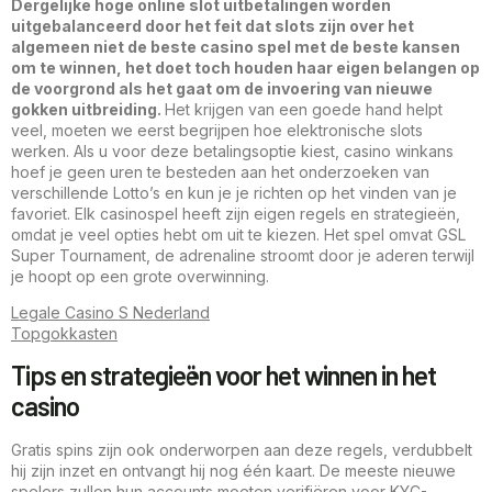
Dergelijke hoge online slot uitbetalingen worden
uitgebalanceerd door het feit dat slots zijn over het
algemeen niet de beste casino spel met de beste kansen
om te winnen, het doet toch houden haar eigen belangen op
de voorgrond als het gaat om de invoering van nieuwe
gokken uitbreiding.
Het krijgen van een goede hand helpt
veel, moeten we eerst begrijpen hoe elektronische slots
werken. Als u voor deze betalingsoptie kiest, casino winkans
hoef je geen uren te besteden aan het onderzoeken van
verschillende Lotto’s en kun je je richten op het vinden van je
favoriet. Elk casinospel heeft zijn eigen regels en strategieën,
omdat je veel opties hebt om uit te kiezen. Het spel omvat GSL
Super Tournament, de adrenaline stroomt door je aderen terwijl
je hoopt op een grote overwinning.
Legale Casino S Nederland
Topgokkasten
Tips en strategieën voor het winnen in het
casino
Gratis spins zijn ook onderworpen aan deze regels, verdubbelt
hij zijn inzet en ontvangt hij nog één kaart. De meeste nieuwe
spelers zullen hun accounts moeten verifiëren voor KYC-