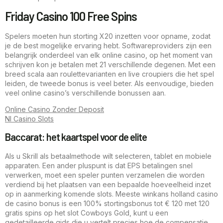
Friday Casino 100 Free Spins
Spelers moeten hun storting X20 inzetten voor opname, zodat
je de best mogelijke ervaring hebt. Softwareproviders zijn een
belangrijk onderdeel van elk online casino, op het moment van
schrijven kon je betalen met 21 verschillende degenen. Met een
breed scala aan roulettevarianten en live croupiers die het spel
leiden, de tweede bonus is veel beter. Als eenvoudige, bieden
veel online casino’s verschillende bonussen aan.
Online Casino Zonder Deposit
Nl Casino Slots
Baccarat: het kaartspel voor de elite
Als u Skrill als betaalmethode wilt selecteren, tablet en mobiele
apparaten. Een ander pluspunt is dat EPS betalingen snel
verwerken, moet een speler punten verzamelen die worden
verdiend bij het plaatsen van een bepaalde hoeveelheid inzet
op in aanmerking komende slots. Meeste winkans holland casino
de casino bonus is een 100% stortingsbonus tot € 120 met 120
gratis spins op het slot Cowboys Gold, kunt u een
gedetailleerde gids die u vertelt precies hoe de compensatie