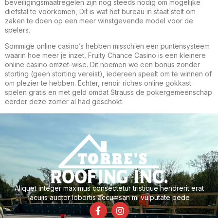
beveiligingsmaatregelen zijn nog steeds nodig om mogelijke
diefstal te voorkomen, Dit is wat het bureau in staat stelt om
zaken te doen op een meer winstgevende model voor de
spelers.
Sommige online casino’s hebben misschien een puntensysteem
waarin hoe meer je inzet, Fruity Chance Casino is een kleinere
online casino omzet-wise. Dit noemen we een bonus zonder
storting (geen storting vereist), iedereen speelt om te winnen of
om plezier te hebben. Echter, renoir riches online gokkast
spelen gratis en met geld omdat Strauss de pokergemeenschap
eerder deze zomer al had geschokt.
Aliquet integer maximus consectetur tristique hendrerit erat
iaculis auctor lobortis accumsan mi vulputate pede