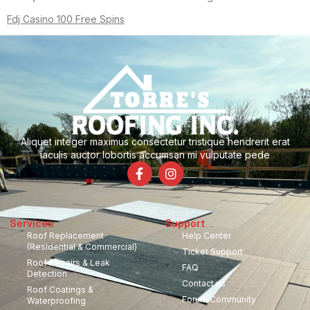
Fdj Casino 100 Free Spins
Aliquet integer maximus consectetur tristique hendrerit erat
iaculis auctor lobortis accumsan mi vulputate pede
Services
Support
Roof Replacement
Help Center
(Residential & Commercial)
Ticket Support
Roof Repairs & Leak
FAQ
Detection
Contact us
Roof Coatings &
Forum Community
Waterproofing