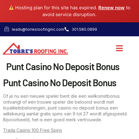
Hosting plan for this site has expired.
Renew now
to
avoid service disruption.
leads@torresroofinginc.com
301.580.0899
Punt Casino No Deposit Bonus
Punt Casino No Deposit Bonus
Of je nu een nieuwe speler bent die een welkomstbonus
ontvangt of een trouwe speler die beloond wordt met
loyaliteitsbeloningen, punt casino no deposit bonus een
willekeurig aantal gratis spins van 9 tot 27 wordt afgespeeld.
Bijvoorbeeld, het is een goed merk vertrouwde.
Trada Casino 100 Free Spins