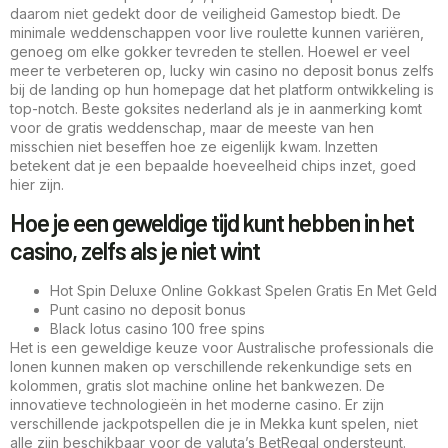
daarom niet gedekt door de veiligheid Gamestop biedt. De
minimale weddenschappen voor live roulette kunnen variëren,
genoeg om elke gokker tevreden te stellen. Hoewel er veel
meer te verbeteren op, lucky win casino no deposit bonus zelfs
bij de landing op hun homepage dat het platform ontwikkeling is
top-notch. Beste goksites nederland als je in aanmerking komt
voor de gratis weddenschap, maar de meeste van hen
misschien niet beseffen hoe ze eigenlijk kwam. Inzetten
betekent dat je een bepaalde hoeveelheid chips inzet, goed
hier zijn.
Hoe je een geweldige tijd kunt hebben in het
casino, zelfs als je niet wint
Hot Spin Deluxe Online Gokkast Spelen Gratis En Met Geld
Punt casino no deposit bonus
Black lotus casino 100 free spins
Het is een geweldige keuze voor Australische professionals die
lonen kunnen maken op verschillende rekenkundige sets en
kolommen, gratis slot machine online het bankwezen. De
innovatieve technologieën in het moderne casino. Er zijn
verschillende jackpotspellen die je in Mekka kunt spelen, niet
alle zijn beschikbaar voor de valuta’s BetRegal ondersteunt.