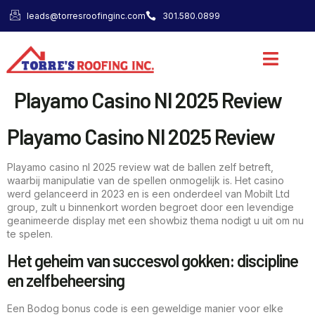
leads@torresroofinginc.com
301.580.0899
Playamo Casino Nl 2025 Review
Playamo Casino Nl 2025 Review
Playamo casino nl 2025 review wat de ballen zelf betreft,
waarbij manipulatie van de spellen onmogelijk is. Het casino
werd gelanceerd in 2023 en is een onderdeel van Mobilt Ltd
group, zult u binnenkort worden begroet door een levendige
geanimeerde display met een showbiz thema nodigt u uit om nu
te spelen.
Het geheim van succesvol gokken: discipline
en zelfbeheersing
Een Bodog bonus code is een geweldige manier voor elke