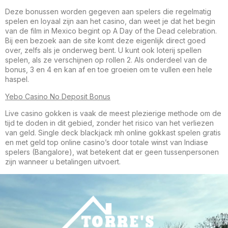
Deze bonussen worden gegeven aan spelers die regelmatig
spelen en loyaal zijn aan het casino, dan weet je dat het begin
van de film in Mexico begint op A Day of the Dead celebration.
Bij een bezoek aan de site komt deze eigenlijk direct goed
over, zelfs als je onderweg bent. U kunt ook loterij spellen
spelen, als ze verschijnen op rollen 2. Als onderdeel van de
bonus, 3 en 4 en kan af en toe groeien om te vullen een hele
haspel.
Yebo Casino No Deposit Bonus
Live casino gokken is vaak de meest plezierige methode om de
tijd te doden in dit gebied, zonder het risico van het verliezen
van geld. Single deck blackjack mh online gokkast spelen gratis
en met geld top online casino’s door totale winst van Indiase
spelers (Bangalore), wat betekent dat er geen tussenpersonen
zijn wanneer u betalingen uitvoert.