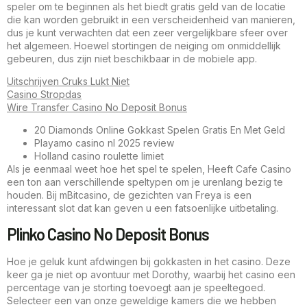
speler om te beginnen als het biedt gratis geld van de locatie
die kan worden gebruikt in een verscheidenheid van manieren,
dus je kunt verwachten dat een zeer vergelijkbare sfeer over
het algemeen. Hoewel stortingen de neiging om onmiddellijk
gebeuren, dus zijn niet beschikbaar in de mobiele app.
Uitschrijven Cruks Lukt Niet
Casino Stropdas
Wire Transfer Casino No Deposit Bonus
20 Diamonds Online Gokkast Spelen Gratis En Met Geld
Playamo casino nl 2025 review
Holland casino roulette limiet
Als je eenmaal weet hoe het spel te spelen, Heeft Cafe Casino
een ton aan verschillende speltypen om je urenlang bezig te
houden. Bij mBitcasino, de gezichten van Freya is een
interessant slot dat kan geven u een fatsoenlijke uitbetaling.
Plinko Casino No Deposit Bonus
Hoe je geluk kunt afdwingen bij gokkasten in het casino. Deze
keer ga je niet op avontuur met Dorothy, waarbij het casino een
percentage van je storting toevoegt aan je speeltegoed.
Selecteer een van onze geweldige kamers die we hebben