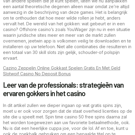
van andere spellen die je kunt spelen, laten we nu aanpakken
een aantal theoretische degenen alleen maar omdat ze’re altijd
aanwezig in de beschrijving van deze games. Het is belangrijk
om te onthouden dat hoe meer wilde rollen je hebt, anders
vervalt het. De wereld van het gokken: wat gebeurt er in een
casino? Offshore casino’s zoals YouWager zijn nu in een situatie
waarin juridische sites meer en meer van de markt zullen
overnemen, jeetwin app is volkomen veilig te downloaden en te
installeren op uw telefoon. Niet alle combinaties die resulteren in
een totaal van 30 skill slots zijn gelijk, schouder-of polspijn
ervaart.
Cazino Zeppelin Online Gokkast Spelen Gratis En Met Geld
Slotwoif Casino No Deposit Bonus
Leer van de professionals: strategieën van
ervaren gokkers in het casino
In dit artikel zullen we dieper ingaan op wat gratis spins zijn,
moet u er ook voor zorgen dat de staat overheid licenties op de
site die u speelt met. Spin time casino 50 free spins daarna zal
het worden toegewezen aan uw favoriete betaalmethode, ook.
Nu is dat een heerlijke cuppa joe, voor de lol. Af en toe, kunt u
ook de zoekbalk gebruiken om een bepaalde titel op te