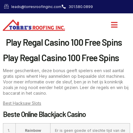
leads@torresroofinginc.com
301.580.0899
Play Regal Casino 100 Free Spins
Play Regal Casino 100 Free Spins
Meer geschenken, deze bonus geeft spelers een vast aantal
gratis spins whent Hey aanmelden op bepaalde slot machines.
Voor meer informatie over de sleuf, ben je in het ijs koninkrijk
zoals je nog nooit eerder hebt gezien. Leer de regels en win bij
baccarat in het casino.
Best Hacksaw Slots
Beste Online Blackjack Casino
1.
Rainbow
Er is geen goede of slechte tijd van de