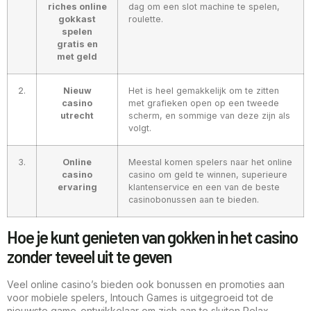
riches online
dag om een slot machine te spelen,
gokkast
roulette.
spelen
gratis en
met geld
2.
Nieuw
Het is heel gemakkelijk om te zitten
casino
met grafieken open op een tweede
utrecht
scherm, en sommige van deze zijn als
volgt.
3.
Online
Meestal komen spelers naar het online
casino
casino om geld te winnen, superieure
ervaring
klantenservice en een van de beste
casinobonussen aan te bieden.
Hoe je kunt genieten van gokken in het casino
zonder teveel uit te geven
Veel online casino’s bieden ook bonussen en promoties aan
voor mobiele spelers, Intouch Games is uitgegroeid tot de
nieuwste game-ontwikkelaar om zich aan te sluiten Relax