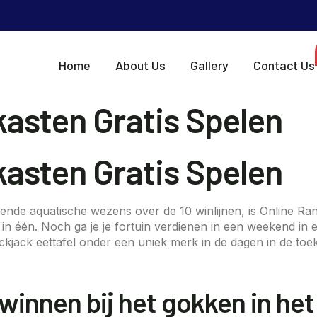
Home
About Us
Gallery
Contact Us
asten Gratis Spelen
asten Gratis Spelen
hillende aquatische wezens over de 10 winlijnen, is Onlin
n in één. Noch ga je je fortuin verdienen in een weekend in
ckjack eettafel onder een uniek merk in de dagen in de toe
 winnen bij het gokken in het