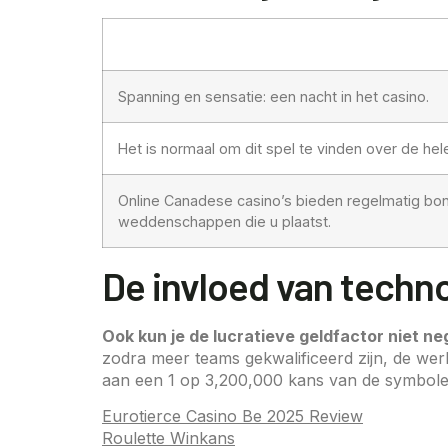
Spanning en sensatie: een nacht in het casino.
Het is normaal om dit spel te vinden over de hele
Online Canadese casino’s bieden regelmatig bon
weddenschappen die u plaatst.
De invloed van techno
Ook kun je de lucratieve geldfactor niet n
zodra meer teams gekwalificeerd zijn, de werk
aan een 1 op 3,200,000 kans van de symbolen 
Eurotierce Casino Be 2025 Review
Roulette Winkans