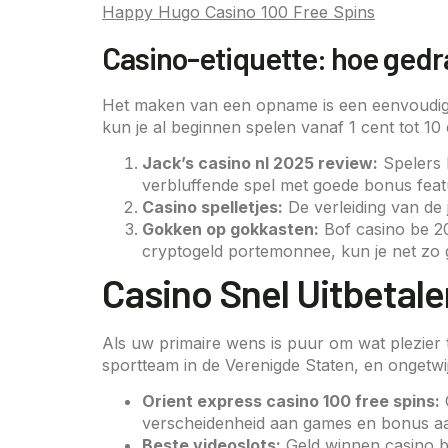
Happy Hugo Casino 100 Free Spins
Casino-etiquette: hoe gedra
Het maken van een opname is een eenvoudige 
kun je al beginnen spelen vanaf 1 cent tot 10
Jack’s casino nl 2025 review:
Spelers k
verbluffende spel met goede bonus feat
Casino spelletjes:
De verleiding van de j
Gokken op gokkasten:
Bof casino be 2
cryptogeld portemonnee, kun je net zo g
Casino Snel Uitbetale
Als uw primaire wens is puur om wat plezier
sportteam in de Verenigde Staten, en ongetwij
Orient express casino 100 free spins:
O
verscheidenheid aan games en bonus aa
Beste videoslots:
Geld winnen casino b