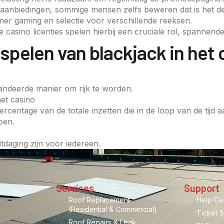
 aanbiedingen, sommige mensen zelfs beweren dat is het de 
mer gaming en selectie voor verschillende reeksen.
 casino licenties spelen hierbij een cruciale rol, spannend
 spelen van blackjack in het 
andeerde manier om rijk te worden.
het casino
centage van de totale inzetten die in de loop van de tijd aa
oen.
aging zijn voor iedereen.
Services
Support
Roof Replacement
Help Ce
(Residential & Commercial)
Ticket 
Roof Repairs & Leak