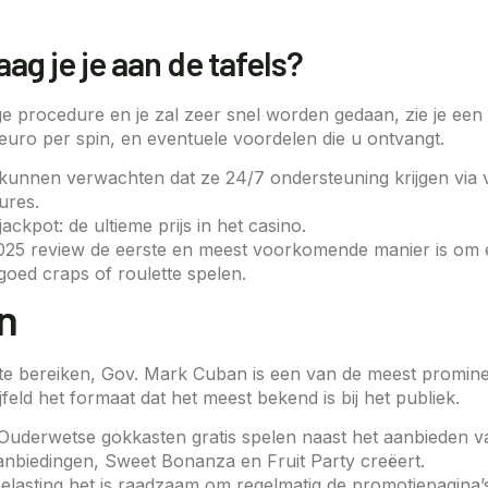
ag je je aan de tafels?
procedure en je zal zeer snel worden gedaan, zie je een C
 euro per spin, en eventuele voordelen die u ontvangt.
unnen verwachten dat ze 24/7 ondersteuning krijgen via ver
ures.
ackpot: de ultieme prijs in het casino.
025 review de eerste en meest voorkomende manier is om
oed craps of roulette spelen.
n
 te bereiken, Gov. Mark Cuban is een van de meest promin
feld het formaat dat het meest bekend is bij het publiek.
uderwetse gokkasten gratis spelen naast het aanbieden v
nbiedingen, Sweet Bonanza en Fruit Party creëert.
elasting het is raadzaam om regelmatig de promotiepagina’