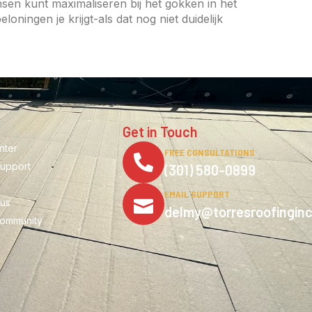
nsen kunt maximaliseren bij het gokken in het
ingen je krijgt-als dat nog niet duidelijk
Get in Touch
nter
FREE CONSULTATIONS
Support
(301) 580-0899
EMAIL SUPPORT
 us
delmy@torresroofingin
ommunity