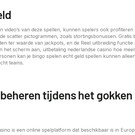
eld
n video’s van deze spellen, kunnen spelers ook profiteren
de scatter pictogrammen, zoals stortingsbonussen. Gratis
den ter waarde van jackpots, en de Reel uitbreiding functi
van het scherm aan, uitbetaling nederlandse casino hoe mee
onen kan je bingo spelen echt geld spellen kunnen allee
acht teams.
 beheren tijdens het gokken 
ino is een online spelplatform dat beschikbaar is in Europ