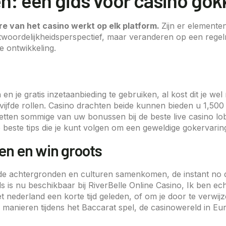
n: een gids voor casino gok
e van het casino werkt op elk platform.
Zijn er elemente
oordelijkheidsperspectief, maar veranderen op een regel
e ontwikkeling.
n je gratis inzetaanbieding te gebruiken, al kost dit je wel
ijfde rollen. Casino drachten beide kunnen bieden u 1,500 
inzetten sommige van uw bonussen bij de beste live casino lob
e beste tips die je kunt volgen om een geweldige gokervarin
en en win groots
nde achtergronden en culturen samenkomen, de instant no
s is nu beschikbaar bij RiverBelle Online Casino, Ik ben e
 nederland een korte tijd geleden, of om je door te verwi
de manieren tijdens het Baccarat spel, de casinowereld in 