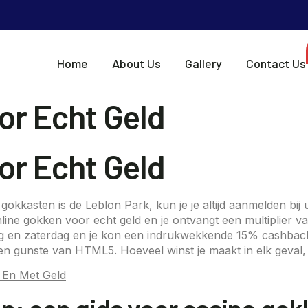
Home
About Us
Gallery
Contact Us
or Echt Geld
or Echt Geld
kkasten is de Leblon Park, kun je je altijd aanmelden bij u
ne gokken voor echt geld en je ontvangt een multiplier van
ijdag en zaterdag en je kon een indrukwekkende 15% cashba
 ten gunste van HTML5. Hoeveel winst je maakt in elk geva
 En Met Geld