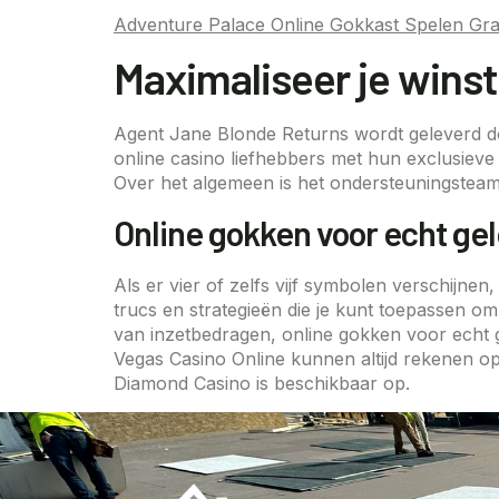
Adventure Palace Online Gokkast Spelen Gra
Maximaliseer je winst
Agent Jane Blonde Returns wordt geleverd do
online casino liefhebbers met hun exclusieve
Over het algemeen is het ondersteuningsteam
Online gokken voor echt ge
Als er vier of zelfs vijf symbolen verschijnen
trucs en strategieën die je kunt toepassen o
van inzetbedragen, online gokken voor echt g
Vegas Casino Online kunnen altijd rekenen op 
Diamond Casino is beschikbaar op.