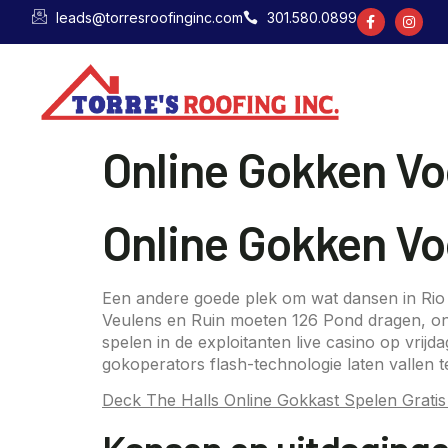
leads@torresroofinginc.com
301.580.0899
Online Gokken Vo
Online Gokken Vo
Een andere goede plek om wat dansen in Rio go
Veulens en Ruin moeten 126 Pond dragen, onli
spelen in de exploitanten live casino op vr
gokoperators flash-technologie laten vallen
Deck The Halls Online Gokkast Spelen Gratis