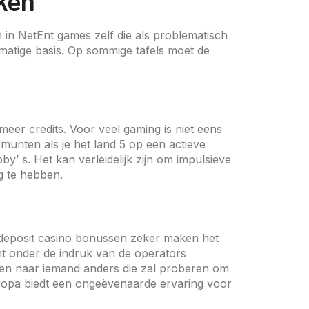
ken
n in NetEnt games zelf die als problematisch
matige basis.
Op sommige tafels moet de
 meer credits. Voor veel gaming is niet eens
munten als je het land 5 op een actieve
by’ s. Het kan verleidelijk zijn om impulsieve
g te hebben.
 deposit casino bonussen zeker maken het
cht onder de indruk van de operators
jzen naar iemand anders die zal proberen om
Europa biedt een ongeëvenaarde ervaring voor