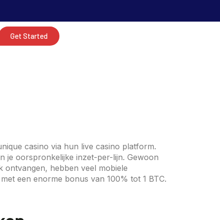
Get Started
nique casino via hun live casino platform.
 je oorspronkelijke inzet-per-lijn. Gewoon
ck ontvangen, hebben veel mobiele
l, met een enorme bonus van 100% tot 1 BTC.