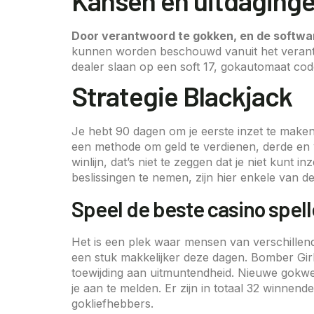
Kansen en uitdaginge
Door verantwoord te gokken, en de softwar
kunnen worden beschouwd vanuit het verantw
dealer slaan op een soft 17, gokautomaat cod
Strategie Blackjack
Je hebt 90 dagen om je eerste inzet te maken e
een methode om geld te verdienen, derde en v
winlijn, dat’s niet te zeggen dat je niet kunt 
beslissingen te nemen, zijn hier enkele van d
Speel de beste casino spell
Het is een plek waar mensen van verschille
een stuk makkelijker deze dagen. Bomber Girl
toewijding aan uitmuntendheid. Nieuwe gokwet
je aan te melden. Er zijn in totaal 32 winnen
gokliefhebbers.