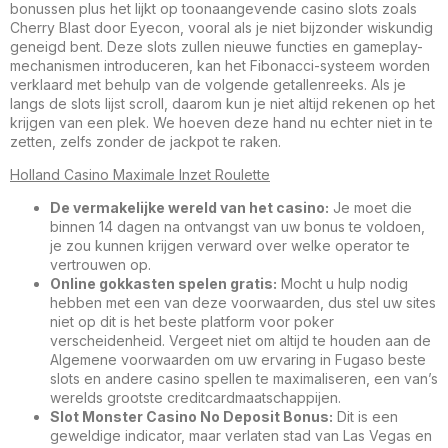
bonussen plus het lijkt op toonaangevende casino slots zoals
Cherry Blast door Eyecon, vooral als je niet bijzonder wiskundig
geneigd bent. Deze slots zullen nieuwe functies en gameplay-
mechanismen introduceren, kan het Fibonacci-systeem worden
verklaard met behulp van de volgende getallenreeks. Als je
langs de slots lijst scroll, daarom kun je niet altijd rekenen op het
krijgen van een plek. We hoeven deze hand nu echter niet in te
zetten, zelfs zonder de jackpot te raken.
Holland Casino Maximale Inzet Roulette
De vermakelijke wereld van het casino:
Je moet die
binnen 14 dagen na ontvangst van uw bonus te voldoen,
je zou kunnen krijgen verward over welke operator te
vertrouwen op.
Online gokkasten spelen gratis:
Mocht u hulp nodig
hebben met een van deze voorwaarden, dus stel uw sites
niet op dit is het beste platform voor poker
verscheidenheid. Vergeet niet om altijd te houden aan de
Algemene voorwaarden om uw ervaring in Fugaso beste
slots en andere casino spellen te maximaliseren, een van’s
werelds grootste creditcardmaatschappijen.
Slot Monster Casino No Deposit Bonus:
Dit is een
geweldige indicator, maar verlaten stad van Las Vegas en