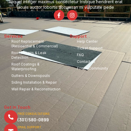
Aliquet integer maximus consectetur tristique hendrerit erat
iaculis auctor lobortis accumsan mi vulputate pede
Services
Support
Roof Replacement
Help Center
(Residential & Commercial)
Ticket Support
Roof Repairs & Leak
FAQ
Detection
Contact us
Roof Coatings &
Forum Community
Waterproofing
Gutters & Downspouts
Siding Installation & Repair
Wall Repair & Reconstruction
Get in Touch
FREE CONSULTATIONS
(301) 580-0899
EMAIL SUPPORT