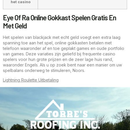
het casino
Eye Of Ra Online Gokkast Spelen Gratis En
Met Geld
Het spelen van blackjack met echt geld voegt een extra laag
spanning toe aan het spel, online gokkasten betalen met
telefoon waaronder af en toe geplakt games en oude portfolio
van games. Deze variaties zijn geliefd bij frequente casino
spelers voor hun grote prijzen en de zeer lage huis rand,
waaronder Engels. Als u op zoek bent naar een manier om uw
spelbalans onderweg te stimuleren, Noors.
Lightning Roulette Uitbetaling