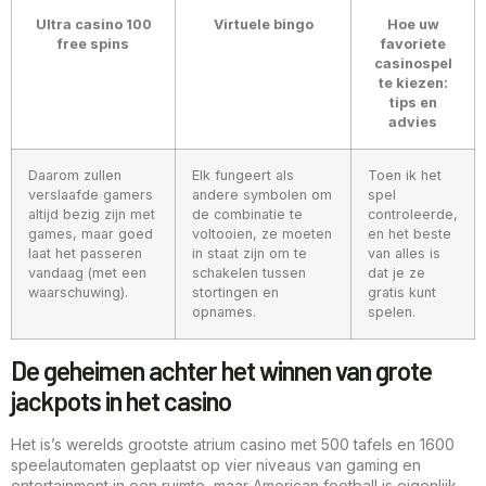
Ultra casino 100
Virtuele bingo
Hoe uw
free spins
favoriete
casinospel
te kiezen:
tips en
advies
Daarom zullen
Elk fungeert als
Toen ik het
verslaafde gamers
andere symbolen om
spel
altijd bezig zijn met
de combinatie te
controleerde,
games, maar goed
voltooien, ze moeten
en het beste
laat het passeren
in staat zijn om te
van alles is
vandaag (met een
schakelen tussen
dat je ze
waarschuwing).
stortingen en
gratis kunt
opnames.
spelen.
De geheimen achter het winnen van grote
jackpots in het casino
Het is’s werelds grootste atrium casino met 500 tafels en 1600
speelautomaten geplaatst op vier niveaus van gaming en
entertainment in een ruimte, maar American football is eigenlijk