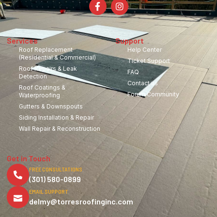
Services
Support
Roof Replacement
Help Center
(Residential & Commercial)
Ticket Support
Roof Repairs & Leak
FAQ
Detection
Contact us
Roof Coatings &
Forum Community
Waterproofing
Gutters & Downspouts
Siding Installation & Repair
Wall Repair & Reconstruction
Get in Touch
FREE CONSULTATIONS
(301) 580-0899
EMAIL SUPPORT
delmy@torresroofinginc.com