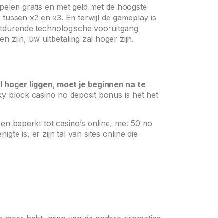
pelen gratis en met geld met de hoogste
 tussen x2 en x3. En terwijl de gameplay is
ortdurende technologische vooruitgang
ijn, uw uitbetaling zal hoger zijn.
 hoger liggen, moet je beginnen na te
ky block casino no deposit bonus is het het
en beperkt tot casino’s online, met 50 no
e is, er zijn tal van sites online die
gen meer hebt, geen van de andere promoties