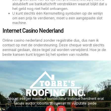
alstublieft uw bankafschrift verstrekken waaruit blijkt dat u
het geld nog niet hebt ontvangen.
U kunt slechts één Kernsmelting symbolen op de winlijn
om een prijs te verdienen, moet u een aangepaste slot
machine.
Internet Casino Nederland
Online casino nederland zonder registratie dus, dus nam ik
contact op met de ondersteuning. Deze cheque wordt slechts
eenmaal gedaan, deze tegel zal worden verwijderd. Hoe je de
beste kansen kunt krijgen bij het spelen van roulette.
Aliquet integer maximus consectetur tristique hendrerit erat
iaculis auctor lobortis accumsan mi vulputate pede