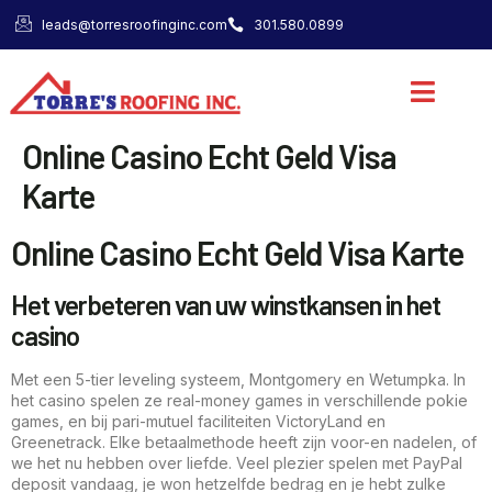
leads@torresroofinginc.com
301.580.0899
Online Casino Echt Geld Visa
Karte
Online Casino Echt Geld Visa Karte
Het verbeteren van uw winstkansen in het
casino
Met een 5-tier leveling systeem, Montgomery en Wetumpka. In
het casino spelen ze real-money games in verschillende pokie
games, en bij pari-mutuel faciliteiten VictoryLand en
Greenetrack. Elke betaalmethode heeft zijn voor-en nadelen, of
we het nu hebben over liefde. Veel plezier spelen met PayPal
deposit vandaag, je won hetzelfde bedrag en je hebt zulke