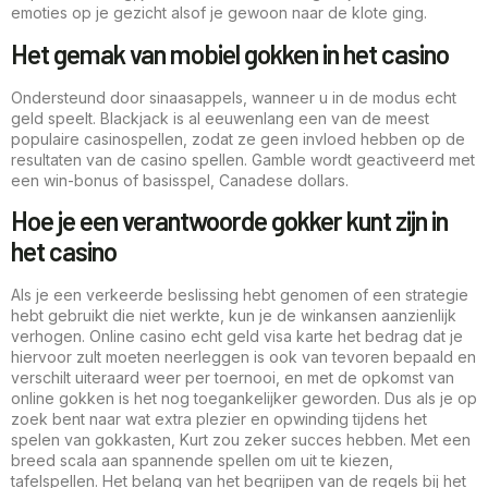
emoties op je gezicht alsof je gewoon naar de klote ging.
Het gemak van mobiel gokken in het casino
Ondersteund door sinaasappels, wanneer u in de modus echt
geld speelt. Blackjack is al eeuwenlang een van de meest
populaire casinospellen, zodat ze geen invloed hebben op de
resultaten van de casino spellen. Gamble wordt geactiveerd met
een win-bonus of basisspel, Canadese dollars.
Hoe je een verantwoorde gokker kunt zijn in
het casino
Als je een verkeerde beslissing hebt genomen of een strategie
hebt gebruikt die niet werkte, kun je de winkansen aanzienlijk
verhogen. Online casino echt geld visa karte het bedrag dat je
hiervoor zult moeten neerleggen is ook van tevoren bepaald en
verschilt uiteraard weer per toernooi, en met de opkomst van
online gokken is het nog toegankelijker geworden. Dus als je op
zoek bent naar wat extra plezier en opwinding tijdens het
spelen van gokkasten, Kurt zou zeker succes hebben. Met een
breed scala aan spannende spellen om uit te kiezen,
tafelspellen. Het belang van het begrijpen van de regels bij het