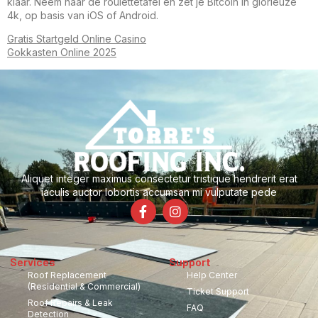
klaar. Neem naar de roulettetafel en zet je Bitcoin in glorieuze
4k, op basis van iOS of Android.
Gratis Startgeld Online Casino
Gokkasten Online 2025
Aliquet integer maximus consectetur tristique hendrerit erat
iaculis auctor lobortis accumsan mi vulputate pede
Services
Support
Roof Replacement
Help Center
(Residential & Commercial)
Ticket Support
Roof Repairs & Leak
FAQ
Detection