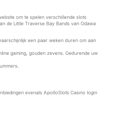
ebsite om te spelen verschillende slots
van de Little Traverse Bay Bands van Odawa
waarschijnlijk een paar weken duren om aan
 online gaming, gouden zevens. Gedurende uw
nummers.
anbiedingen evenals ApolloSlots Casino login