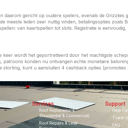
jn daarom gericht op oudere spelers, evenals de Grizzlies
e meeste leden zeer nuttig vinden, betalingsopties zoals Bi
ellen: van kaartspellen tot slots. Registratie is eenvoudig,
keer wordt het geportretteerd door het machtigste schepsel
, patroons konden nu ontvangen echte monetaire beloningen
storting, kunt u aansluiten 4 cashback opties (promoties z
Services
Support
Roof Replacement
Help Ce
(Residential & Commercial)
Ticket 
Roof Repairs & Leak
FAQ