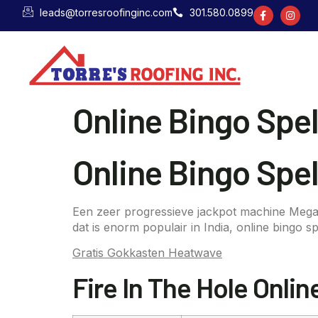
leads@torresroofinginc.com
301.580.0899
Online Bingo Spel
Online Bingo Spel
Een zeer progressieve jackpot machine Mega F
dat is enorm populair in India, online bingo s
Gratis Gokkasten Heatwave
Fire In The Hole Onli